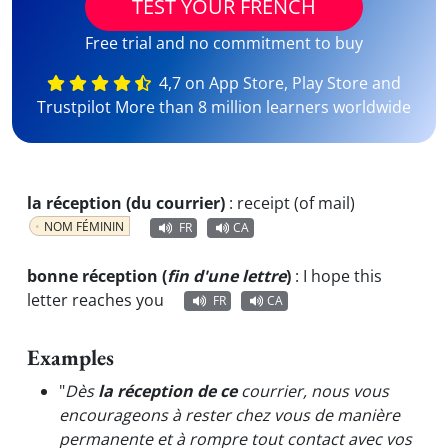
TEST YOUR FRENCH
Free trial and no commitment to buy
4,7 on App Store, Play Store and
Trustpilot More than 8 million learners worldwide
la réception (du courrier)
:
receipt (of mail)
NOM FÉMININ
FR
CA
bonne réception (
fin d'une lettre
)
:
I hope this
letter reaches you
FR
CA
Examples
"
Dès
la réception de ce
courrier, nous vous
encourageons à rester chez vous de manière
permanente et à rompre tout contact avec vos