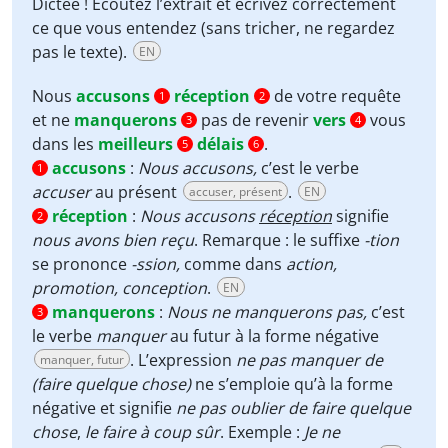
Dictée ! Écoutez l’extrait et écrivez correctement
ce que vous entendez (sans tricher, ne regardez
pas le texte).
EN
Nous
accusons
réception
de votre requête
1
2
et ne
manquerons
pas de revenir
vers
vous
3
4
dans les
meilleurs
délais
.
5
6
accusons
:
Nous accusons,
c’est le verbe
1
accuser
au présent
.
accuser, présent
EN
réception
:
Nous accusons
réception
signifie
2
nous avons bien reçu
. Remarque : le suffixe
-tion
se prononce
-ssion,
comme dans
action,
promotion,
conception
.
EN
manquerons
:
Nous ne manquerons pas,
c’est
3
le verbe
manquer
au futur à la forme négative
. L’expression
ne pas manquer de
manquer, futur
(faire quelque chose)
ne s’emploie qu’à la forme
négative et signifie
ne pas oublier de faire quelque
chose
,
le faire à coup sûr
. Exemple :
Je ne