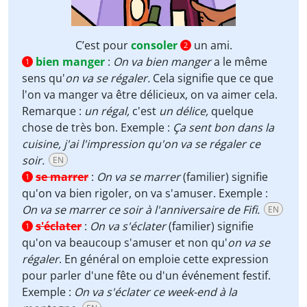
C’est pour
consoler
un ami.
2
bien manger
:
On va bien manger
a le même
1
sens qu'
on va se régaler.
Cela signifie que ce que
l'on va manger va être délicieux, on va aimer cela.
Remarque :
un régal,
c'est
un délice,
quelque
chose de très bon. Exemple :
Ça sent bon dans la
cuisine, j'ai l'impression qu'on va se régaler ce
soir.
EN
se marrer
:
On va se marrer
(familier) signifie
1
qu'on va bien rigoler, on va s'amuser. Exemple :
On va se marrer ce soir à l'anniversaire de Fifi.
EN
s'éclater
:
On va s'éclater
(familier) signifie
1
qu'on va beaucoup s'amuser et non qu'
on va se
régaler
. En général on emploie cette expression
pour parler d'une fête ou d'un événement festif.
Exemple :
On va s'éclater ce week-end à la