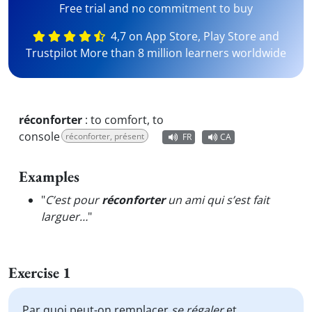
Free trial and no commitment to buy
4,7 on App Store, Play Store and
Trustpilot More than 8 million learners worldwide
réconforter
:
to comfort, to
console
réconforter, présent
FR
CA
Examples
"
C’est pour
réconforter
un ami qui s’est fait
larguer…
"
Exercise 1
Par quoi peut-on remplacer
se
régaler
et