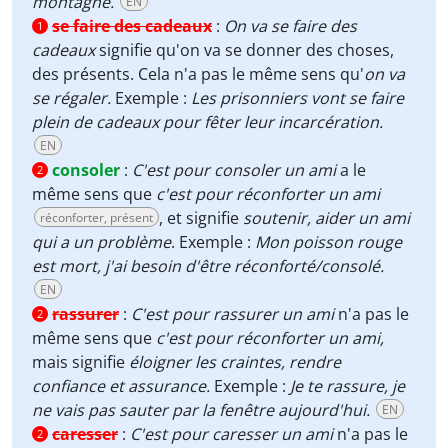
montagne.
EN
se faire des cadeaux
:
On va se faire des
1
cadeaux
signifie qu'on va se donner des choses,
des présents. Cela n'a pas le même sens qu'
on va
se régaler.
Exemple :
Les prisonniers vont se faire
plein de cadeaux pour fêter leur incarcération.
EN
consoler
:
C'est pour consoler un ami
a le
2
même sens que
c'est pour réconforter un ami
, et signifie
soutenir, aider un ami
réconforter, présent
qui a un problème
. Exemple :
Mon poisson rouge
est mort, j'ai besoin d'être réconforté/consolé.
EN
rassurer
:
C'est pour rassurer un ami
n'a pas le
2
même sens que
c'est pour réconforter un ami,
mais signifie
éloigner les craintes, rendre
confiance et assurance.
Exemple :
Je te rassure, je
ne vais pas sauter par la fenêtre aujourd'hui.
EN
caresser
:
C'est pour caresser un ami
n'a pas le
2