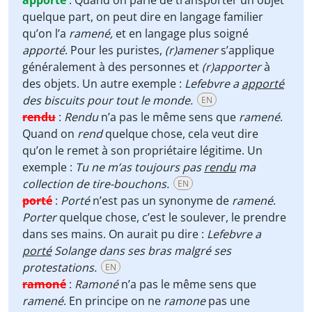
apporté
:
Quand on parle de transporter un objet
quelque part, on peut dire en langage familier
qu’on l’a
ramené,
et en langage plus soigné
apporté
. Pour les puristes,
(r)amener
s’applique
généralement à des personnes et
(r)apporter
à
des objets. Un autre exemple :
Lefebvre a
apporté
des biscuits pour tout le monde.
EN
rendu
:
Rendu
n’a pas le même sens que
ramené
.
Quand on
rend
quelque chose, cela veut dire
qu’on le remet à son propriétaire légitime. Un
exemple :
Tu ne m’as toujours pas
rendu
ma
collection de tire-bouchons.
EN
porté
:
Porté
n’est pas un synonyme de
ramené
.
Porter
quelque chose, c’est le soulever, le prendre
dans ses mains. On aurait pu dire :
Lefebvre a
porté
Solange dans ses bras malgré ses
protestations.
EN
ramoné
:
Ramoné
n’a pas le même sens que
ramené
. En principe on ne
ramone
pas une