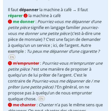
Il faut
dépanner
la machine à café → Il faut
réparer
la machine à café
2
me donner
:
Pourriez-vous me dépanner d’une
1
petite pièce
signifie en langage familier
pourriez-
vous me donner une petite pièce
(c’est-à-dire une
pièce de monnaie) ? C’est une façon de demander
à quelqu’un un service ; ici, de l’argent. Autre
exemple :
Tu peux me dépanner d’une cigarette ?
EN
m’emprunter
:
Pourriez-vous m’emprunter une
1
petite pièce ?
est une manière de proposer à
quelqu’un de lui prêter de l’argent. C’est le
contraire de
Pourriez-vous me dépanner de / me
prêter (une petite pièce) ?
En général, on ne
propose pas à quelqu’un de nous emprunter
quelque chose.
EN
me chanter
:
Chanter
n’a pas le même sens que
1
dépanner
. On peut
chanter des chansons
.