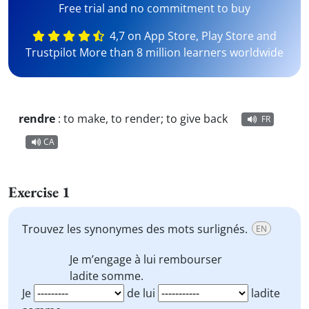
Free trial and no commitment to buy
4,7 on App Store, Play Store and
Trustpilot More than 8 million learners worldwide
rendre
:
to make, to render; to give back
FR
CA
Exercise 1
Trouvez les synonymes des mots surlignés.
EN
Je
m’engage
à lui
rembourser
ladite somme.
Je
de lui
ladite