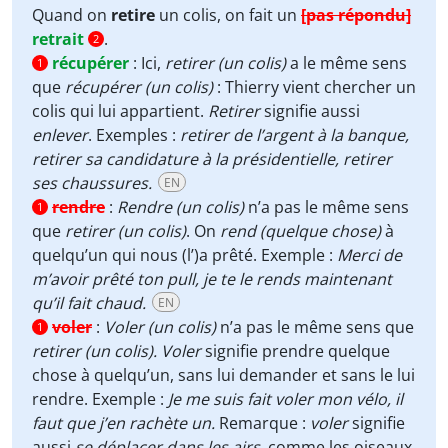
Quand on
retire
un colis, on fait un
[pas répondu]
retrait
.
2
récupérer
:
Ici,
retirer (un colis)
a le même sens
1
que
récupérer (un colis)
: Thierry vient chercher un
colis qui lui appartient.
Retirer
signifie aussi
enlever
. Exemples :
retirer de l’argent à la banque,
retirer sa candidature à la présidentielle, retirer
ses chaussures.
EN
rendre
:
Rendre (un colis)
n’a pas le même sens
1
que
retirer (un colis)
. On
rend (quelque chose)
à
quelqu’un qui nous (l’)a prêté. Exemple :
Merci de
m’avoir prêté ton pull, je te le rends maintenant
qu’il fait chaud.
EN
voler
:
Voler (un colis)
n’a pas le même sens que
1
retirer (un colis).
Voler
signifie prendre quelque
chose à quelqu’un, sans lui demander et sans le lui
rendre. Exemple :
Je me suis fait voler mon vélo, il
faut que j’en rachète un.
Remarque :
voler
signifie
aussi
se déplacer dans les airs
, comme les oiseaux