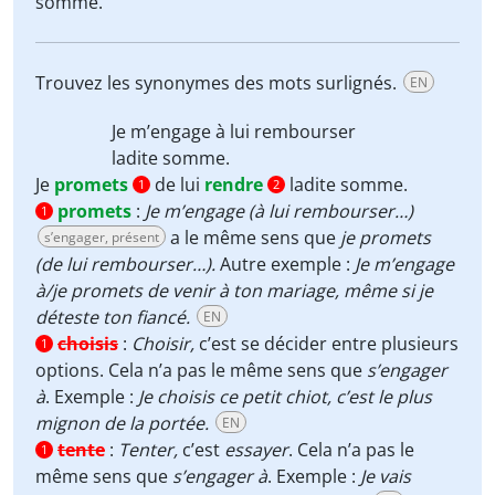
somme.
Trouvez les synonymes des mots surlignés.
EN
Je
m’engage
à lui
rembourser
ladite somme.
Je
promets
de lui
rendre
ladite somme.
1
2
promets
:
Je m’engage (à lui rembourser…)
1
a le même sens que
je promets
s’engager, présent
(de lui rembourser…).
Autre
exemple :
Je m’engage
à/je promets de venir à ton mariage, même si je
déteste ton fiancé.
EN
choisis
:
Choisir,
c’est se décider entre plusieurs
1
options. Cela n’a pas le même sens que
s’engager
à
. Exemple :
Je choisis ce petit chiot, c’est le plus
mignon de la portée.
EN
tente
:
Tenter,
c’est
essayer
. Cela n’a pas le
1
même sens que
s’engager à
. Exemple :
Je vais