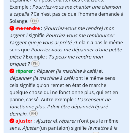
Exemple :
Pourriez-vous me chanter une chanson
a capella ?
Ce n’est pas ce que l’homme demande à
Solange.
EN
me rendre
:
(Pourriez-vous me rendre) mon
1
argent ?
signifie
Pourriez-vous me rembourser
l’argent que je vous ai prêté ?
Cela n’a pas le même
sens que
Pourriez-vous me dépanner d’une petite
pièce ?
Exemple :
Tu peux me rendre mon
briquet ?
EN
réparer
:
Réparer (la machine à café)
et
2
dépanner (la machine à café)
ont le même sens :
cela signifie qu’on remet en état de marche
quelque chose qui ne fonctionne plus, qui est en
panne, cassé. Autre exemple :
L’ascenseur ne
fonctionne plus. Il doit être dépanné/réparé
demain.
EN
ajuster
:
Ajuster
et
réparer
n’ont pas le même
2
sens.
Ajuster
(un pantalon) signifie
le mettre à la