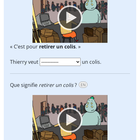
Player
« C’est pour
retirer un colis
. »
Thierry veut
un colis.
Que signifie
retirer un colis
?
EN
Video
Player