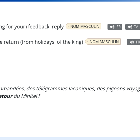
ing for your) feedback, reply
NOM MASCULIN
FR
CA
e return (from holidays, of the king)
NOM MASCULIN
FR
ommandées, des télégrammes laconiques, des pigeons voyage
etour
du Minitel !
"