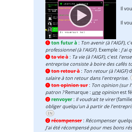
Player
Il vo
Il vo
ton futur à
:
Ton avenir (à l'AIGF),
c'
1
professionnel (à l'AIGF).
Exemple :
J'ai
ta vie à
:
Ta vie (à l'AIGF),
c'est
l'ens
1
entreprise consiste à boire des cafés t
ton retour à
:
Ton retour (à l'AIGF)
d
1
salaire à ton retour dans l'entreprise.
ton opinion sur
:
Ton opinion (sur l'
1
patron ?
Remarque :
une
opinion
est f
renvoyer
:
Il voudrait te virer
(famili
2
obliger quelqu'un à partir de l'entrepri
EN
récompenser
:
Récompenser quelqu
2
J'ai été récompensé pour mes bons résul