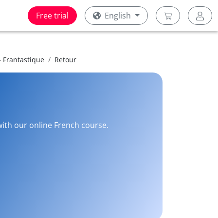
Free trial
English
 Frantastique
Retour
with our online French course.