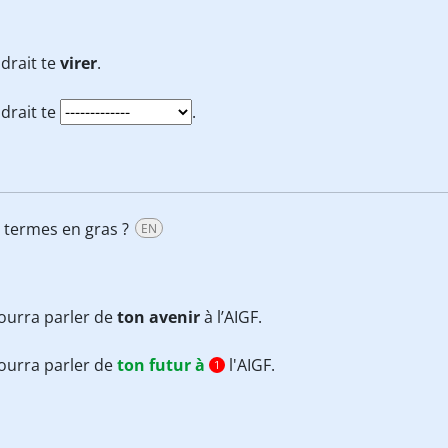
udrait te
virer
.
udrait te
.
es termes en gras ?
EN
ourra parler de
ton avenir
à l’AIGF.
ourra parler de
ton futur à
l'AIGF.
1