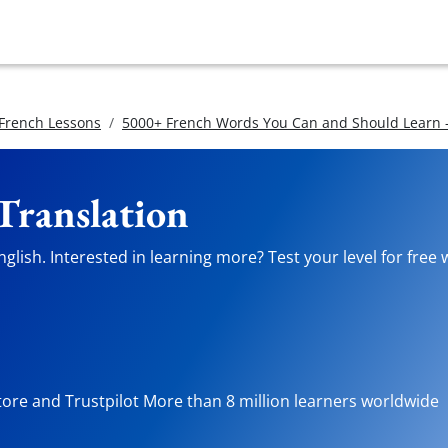
 French Lessons
5000+ French Words You Can and Should Learn -
Translation
glish. Interested in learning more? Test your level for free 
tore and Trustpilot More than 8 million learners worldwide