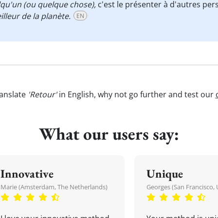
u'un (ou quelque chose),
c'est le présenter à d'autres pe
lleur de la planète.
EN
anslate
'Retour'
in English, why not go further and test our
What our users say:
Innovative
Unique
Marie (Amsterdam, The Netherlands)
Georges (San Francisco, 