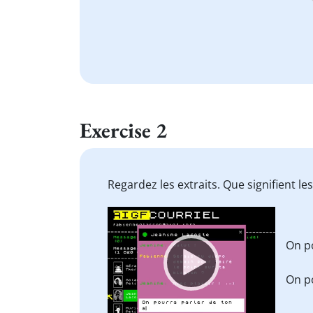
Exercise 2
Regardez les extraits. Que signifient l
Video
Player
On p
On p