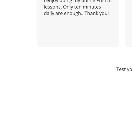
I enjoy doing my online French
lessons. Only ten minutes
daily are enough...Thank you!
Test y