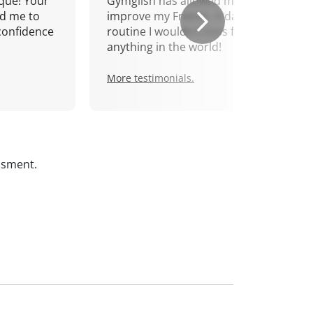
que! Your
Gymglish has allowed me to
d me to
improve my French. A daily
confidence
routine I wouldn't miss for
anything in the world!
More testimonials.
ssment.