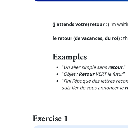
(j'attends votre) retour
:
(I'm wait
le retour (de vacances, du roi)
:
th
Examples
"
Un aller simple sans
retour
.
"
"
Objet :
Retour
VERT le futur
"
"
Fini l’époque des lettres rec
suis fier de vous annoncer le
r
Exercise 1