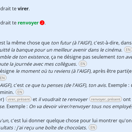
udrait te
virer
.
udrait te
renvoyer
.
2
est la même chose que
ton futur (à l'AIGF),
c'est-à-dire, dan
 quitté la banque pour un meilleur avenir dans le cinéma.
EN
emble de ton existence,
ça ne désigne pas seulement
ton av
oute la journée avec mes collègues.
EN
ésigne
le moment où tu reviens (à l'AIGF),
après être parti(e
EN
AIGF),
c'est
ce que tu penses (de l'AIGF), ton avis.
Exemple :
éminin.
EN
er)
et
il voudrait te
renvoyer
ont 
virer, présent
renvoyer, présent
se
. Exemple :
On va devoir virer/renvoyer tous nos employé
'un,
c'est lui donner quelque chose pour lui montrer qu'on es
tats : j'ai reçu une boîte de chocolats.
EN