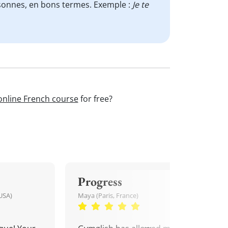
rsonnes, en bons termes. Exemple :
Je te
online French course
for free?
Progress
USA)
Maya (Paris, France)