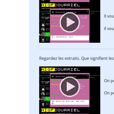
Video
Player
Il vo
Il vo
Regardez les extraits. Que signifient l
Video
Player
On p
On p
Video