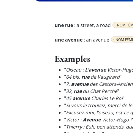
une rue
:
a street, a road
NOM FÉM
une avenue
:
an avenue
NOM FÉMI
Examples
"
Oiseau :
L’avenue
Victor-Hugo
"
64 bis,
rue
de Vaugirard
"
"
7,
avenue
des Castors-Ancie
"
32,
rue
du Chat Perché
"
"
45
avenue
Charles Le Roi
"
"
Si vous le trouvez, merci de l
"
Excusez-moi, l’oiseau, est-ce
"
Victor :
Avenue
Victor-Hugo ?
"
Thierry : Euh, ben attends, qu