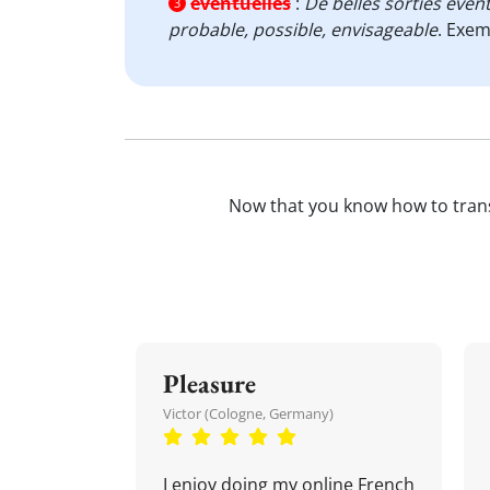
éventuelles
:
De belles sorties éven
3
probable, possible, envisageable
. Exem
Now that you know how to tran
Pleasure
Victor (Cologne, Germany)
I enjoy doing my online French