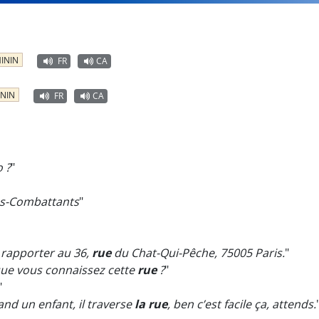
ININ
FR
CA
NIN
FR
CA
 ?
"
ns-Combattants
"
e rapporter au 36,
rue
du Chat-Qui-Pêche, 75005 Paris.
"
 que vous connaissez cette
rue
?
"
"
and un enfant, il traverse
la rue
, ben c’est facile ça, attends.