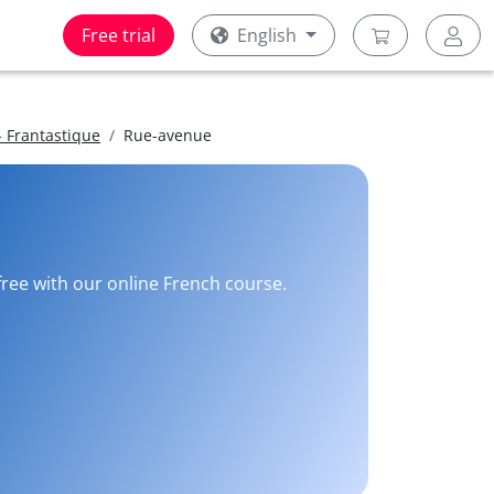
Free trial
English
 Frantastique
Rue-avenue
free with our online French course.