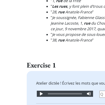
"
1,
rue
de la Frite
"
"
Les rues
, y font plein d’trous
"
28,
rue
Anatole-France
"
"
Je soussignée, Fabienne Glass
Jeanine Lacoste, 1,
rue
du Chou,
ce jour, 9 novembre 2017, qua
"
Je vous propose de sous-loue
"
38,
rue
Anatole-France
"
Exercise 1
Atelier dictée ! Écrivez les mots que v
Audio
Player