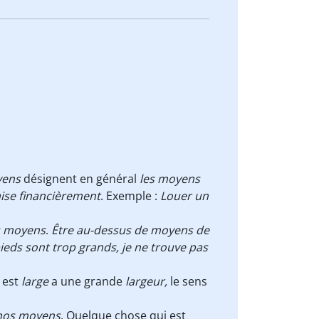
yens
désignent en général
les moyens
'aise financièrement
. Exemple :
Louer un
os moyens
.
Être au-dessus de moyens de
ieds sont trop grands, je ne trouve pas
i est
large
a une grande
largeur,
le sens
e nos moyens
. Quelque chose qui est