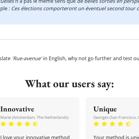
tuelles
n'a pas le même sens que
de belles sorties en persp
ple :
Ces élections comporteront un éventuel second tour d
slate
'Rue-avenue'
in English, why not go further and test o
What our users say:
Innovative
Unique
Marie (Amsterdam, The Netherlands)
Georges (San Francisco, 
I love your innovative method
Your method is uni