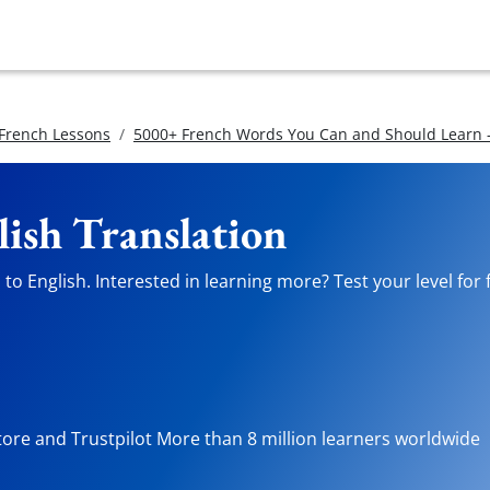
 French Lessons
5000+ French Words You Can and Should Learn -
lish Translation
to English. Interested in learning more? Test your level for 
tore and Trustpilot More than 8 million learners worldwide