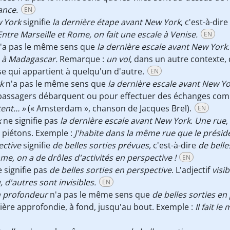
ance.
EN
w York
signifie
la dernière étape avant New York
, c'est-à-dire
Entre Marseille et Rome, on fait une escale à Venise.
EN
'a pas le même sens que
la dernière escale avant New York
s à Madagascar.
Remarque :
un vol
, dans un autre contexte,
e qui appartient à quelqu'un d'autre.
EN
k
n'a pas le même sens que
la dernière escale avant New Y
s passagers débarquent ou pour effectuer des échanges co
tent… »
(« Amsterdam », chanson de Jacques Brel).
EN
k
ne signifie pas
la dernière escale avant New York
.
Une rue
,
e piétons. Exemple :
J'habite dans la même rue que le présid
ective
signifie
de belles sorties prévues,
c'est-à-dire
de belle
e, on a de drôles d'activités en perspective !
EN
 signifie pas
de belles sorties en perspective
. L'adjectif
visib
, d'autres sont invisibles.
EN
en profondeur
n'a pas le même sens que
de belles sorties en
ière approfondie, à fond, jusqu'au bout. Exemple :
Il fait l