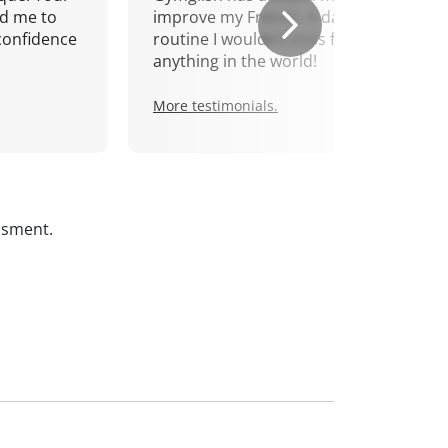
d me to
improve my French. A daily
confidence
routine I wouldn't miss for
anything in the world!
More testimonials.
ssment.