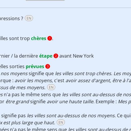
pressions ?
EN
illes sont trop
chères
.
1
rnier / la dernière
étape
avant New York
2
lles sorties
prévues
3
de nos moyens
signifie que
les villes sont trop chères
.
Les mo
arque :
avoir les moyens,
c'est
avoir assez d'argent, être à l
essus de mes moyens.
EN
es
n'a pas le même sens que
les villes sont au-dessus de n
 or
être grand
signifie
avoir une haute taille
. Exemple :
Mes p
 signifie pas
les villes sont au-dessus de nos moyens
. Ce qu
x est plus large que haut
.
EN
gnées
n'a pas le même sens que
les villes sont au-dessus d