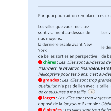
Par quoi pourrait-on remplacer ces ex
Les villes que vous me citez
sont vraiment
au-dessus de
Les v
nos moyens
.
la dernière
escale
avant New
le de
York
de belles sorties
en perspective
de be
chères
:
Les villes sont au-dessus 
1
financiers, la situation financière
. Rem
hélicoptère pour tes 5 ans, c
'est au-d
grandes
:
Les villes sont trop grand
1
quelqu'un
n'a pas de lien avec la taille,
de chaussures à ma taille.
EN
larges
:
Les villes sont trop larges
ne
1
opposé de la
longueur
. Exemple :
Obéli
éloignées
:
Les villes sont trop éloi
1