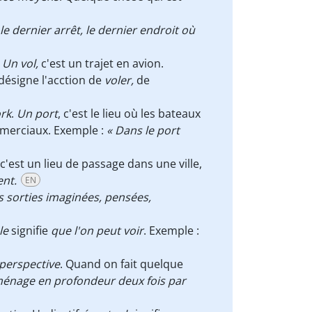
le dernier arrêt, le dernier endroit où
.
Un vol,
c'est un trajet en avion.
 désigne l'acction de
voler,
de
ork
.
Un port
, c'est le lieu où les bateaux
mmerciaux. Exemple :
« Dans le port
 c'est un lieu de passage dans une ville,
ent.
EN
s sorties imaginées, pensées,
le
signifie
que l'on peut voir
. Exemple :
 perspective
. Quand on fait quelque
e ménage en profondeur deux fois par