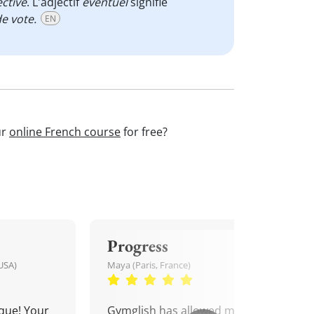
ective
. L'adjectif
é
ventuel
signifie
e vote.
EN
ur
online French course
for free?
Progress
USA)
Maya (Paris, France)
que! Your
Gymglish has allowed me to