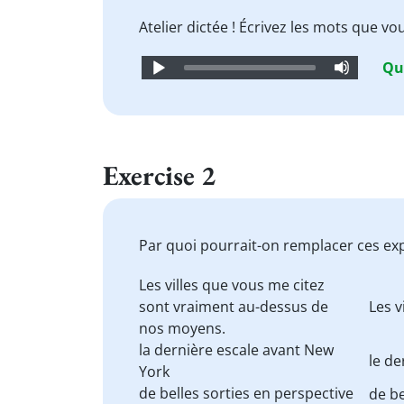
Atelier dictée ! Écrivez les mots que v
Audio
Qu
Player
Exercise 2
Par quoi pourrait-on remplacer ces ex
Les villes que vous me citez
sont vraiment
au-dessus de
Les v
nos moyens
.
la dernière
escale
avant New
le de
York
de belles sorties
en perspective
de be