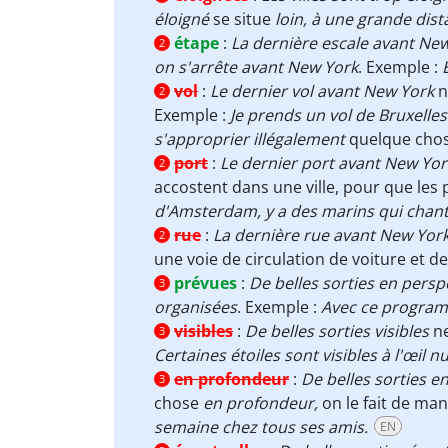
éloigné
se situe
loin, à une grande dist
étape
:
La dernière escale avant Ne
2
on s'arrête avant New York
. Exemple :
vol
:
Le dernier vol avant New York
n
2
Exemple :
Je prends un vol de Bruxelle
s'approprier illégalement
quelque chos
port
:
Le dernier port avant New Yor
2
accostent dans une ville, pour que le
d'Amsterdam, y a des marins qui chan
rue
:
La dernière rue avant New Yor
2
une voie de circulation de voiture et d
prévues
:
De belles sorties en persp
3
organisées
. Exemple :
Avec ce programm
visibles
:
De belles sorties visibles
ne
3
Certaines étoiles sont visibles à l'œil nu
en profondeur
:
De belles sorties 
3
chose
en profondeur,
on le fait de man
semaine chez tous ses amis.
EN