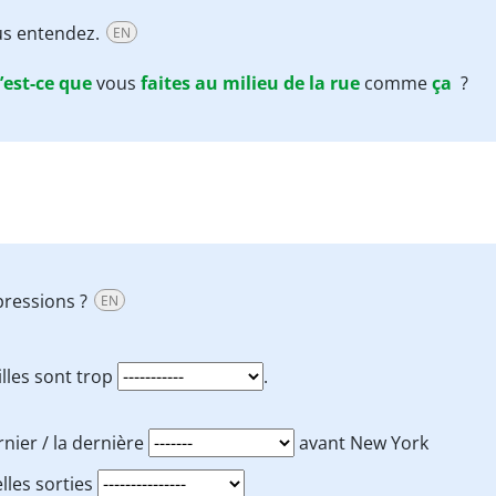
ous entendez.
EN
’est-ce que
vous
faites
au
milieu
de
la
rue
comme
ça
?
pressions ?
EN
illes sont trop
.
rnier / la dernière
avant New York
lles sorties