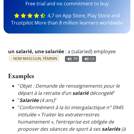
Free trial and no commitment to buy
4,7 on App Store, Play Store and
Trustpilot More than 8 million learners worldwide
un salarié, une salariée
:
a (salaried) employee
NOM MASCULIN, FÉMININ
FR
CA
Examples
"
Objet : Demande de renseignements pour le
départ à la retraite d’un
salarié
décongelé
"
"
Salariée
(4 ans)
"
"
Conformément à la loi intergalactique n° 0945
intitulée « Traiter les extraterrestres
humainement », l’entreprise est obligée de
proposer des séances de sport à ses
salariés
(à