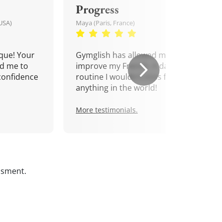
Progress
USA)
Maya (Paris, France)
que! Your
Gymglish has allowed me to
d me to
improve my French. A daily
confidence
routine I wouldn't miss for
anything in the world!
More testimonials.
ssment.