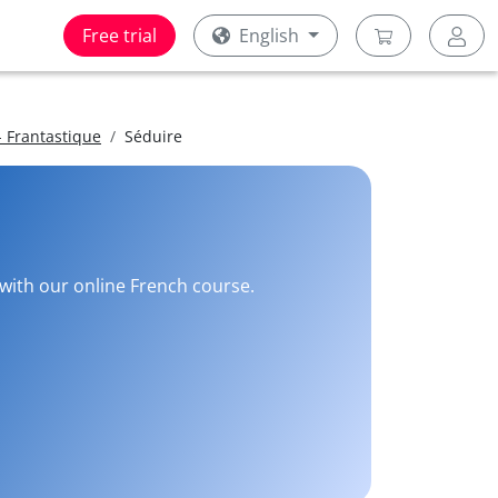
Free trial
English
 Frantastique
Séduire
 with our online French course.