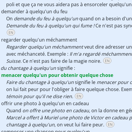
poli et que ça ne vous aidera pas à ensorceler quelqu'un
demander à quelqu'un du feu
On
demande du feu à quelqu'un
quand on a besoin d'un 
Demande du feu à quelqu'un qui fume !
Ce n'est pas syn
EN
regarder quelqu'un méchamment
Regarder quelqu'un méchamment
veut dire adresser un
avec méchanceté. Exemple :
Il m'a regardé méchamment 
Suisse.
Ce n'est pas faire de la magie noire.
EN
e du chantage à quelqu'un
signifie :
menacer quelqu'un pour obtenir quelque chose
Faire du chantage à quelqu'un
signifie le
menacer pour o
on lui fait peur pour l'obliger à faire quelque chose. Exem
témoin pour qu'il ne dise rien.
EN
offrir une photo à quelqu'un en cadeau
Quand
on offre une photo en cadeau,
on la donne en géné
Marcel a offert à Muriel une photo de Victor en cadeau 
chantage à quelqu'un
, on veut lui faire peur.
EN
composer une chanson pour quelqu'un