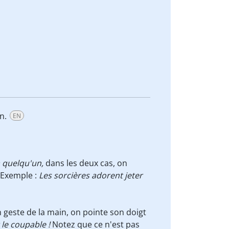
on.
EN
à quelqu'un,
dans les deux cas, on
. Exemple :
Les sorcières adorent jeter
 geste de la main, on pointe son doigt
 le coupable !
Notez que ce n'est pas