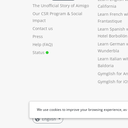
The Unofficial Story of Aimigo
California
Our CSR Program
&
Social
Learn French w
Impact
Frantastique
Contact us
Learn Spanish 
Hotel Borbollón
Press
Learn German 
Help (FAQ)
Wunderbla
Status
Learn Italian w
Baldoria
Gymglish for A
Gymglish for iO
We use cookies to improve your browsing experience, as 
English