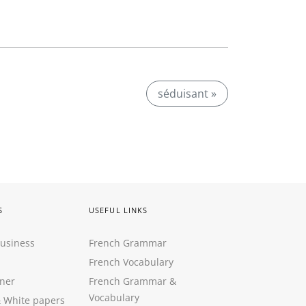
séduisant »
S
USEFUL LINKS
Business
French Grammar
French Vocabulary
ner
French Grammar &
Vocabulary
&
White papers