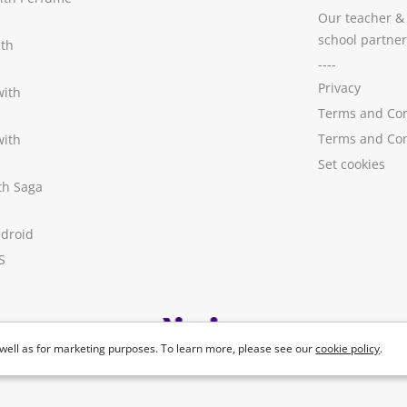
Our teacher &
school partner
ith
----
Privacy
with
Terms and Con
Terms and Con
with
Set cookies
ith Saga
ndroid
S
well as for marketing purposes. To learn more, please see our
cookie policy
.