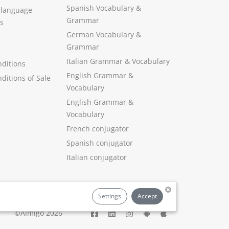
Spanish Vocabulary
&
 language
Grammar
s
German Vocabulary
&
Grammar
Italian Grammar
&
Vocabulary
ditions
English Grammar
&
ditions of Sale
Vocabulary
English Grammar &
Vocabulary
French conjugator
Spanish conjugator
Italian conjugator
Settings
Accept
©Aimigo 2026