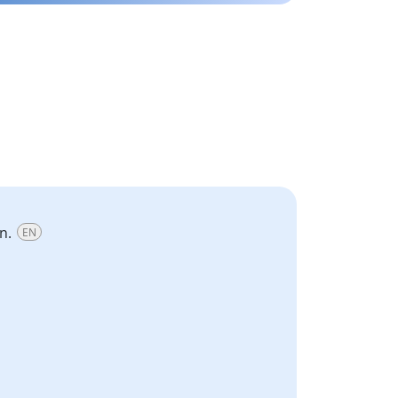
on.
EN