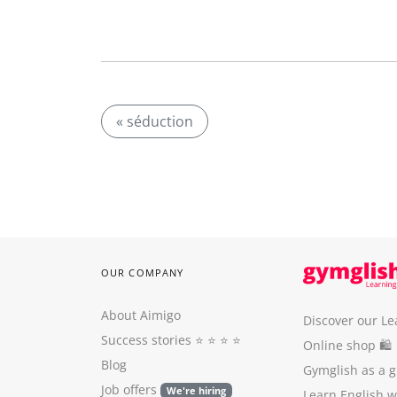
« séduction
OUR COMPANY
About Aimigo
Discover our Le
Success stories
⭐️ ⭐️ ⭐️ ⭐️
Online shop 🛍
Blog
Gymglish as a gi
Job offers
We're hiring
Learn English 