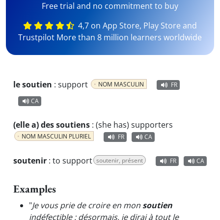
Free trial and no commitment to buy
4,7 on App Store, Play Store and
Trustpilot More than 8 million learners worldwide
le soutien
:
support
NOM MASCULIN
FR
CA
(elle a) des soutiens
:
(she has) supporters
NOM MASCULIN PLURIEL
FR
CA
soutenir
:
to support
soutenir, présent
FR
CA
Examples
"
Je vous prie de croire en mon
soutien
indéfectible : désormais, je dirai à tout le