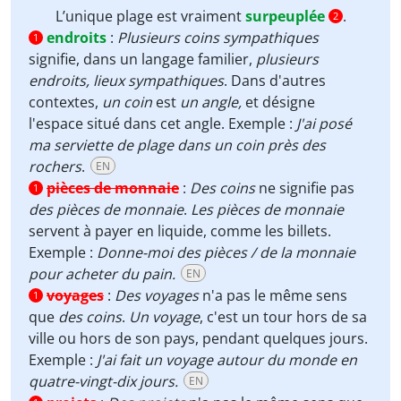
L’unique plage est vraiment
surpeuplée
.
2
endroits
:
Plusieurs coins sympathiques
1
signifie, dans un langage familier,
plusieurs
endroits, lieux sympathiques
. Dans d'autres
contextes,
un
coin
est
un angle,
et désigne
l'espace situé dans cet angle. Exemple :
J'ai posé
ma serviette de plage dans un coin près des
rochers
.
EN
pièces de monnaie
:
Des coins
ne signifie pas
1
des pièces de monnaie
.
Les pièces de monnaie
servent à payer en liquide, comme les billets.
Exemple :
Donne-moi des pièces / de la monnaie
pour acheter du pain.
EN
voyages
:
Des voyages
n'a pas le même sens
1
que
des coins
.
Un voyage
, c'est un tour hors de sa
ville ou hors de son pays, pendant quelques jours.
Exemple :
J'ai fait un voyage autour du monde en
quatre-vingt-dix jours.
EN