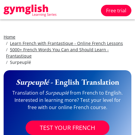
Free trial
Home
Learn French with Frantastique - Online French Lessons
5000+ French Words You Can and Should Learn -
Frantastique
Surpeuplé
Surpeuplé
- English Translation
Translation of
Surpeuplé
from French to English.
Interested in learning more? Test your level for
free with our online French course.
TEST YOUR FRENCH