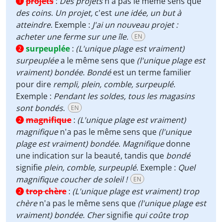
projets
:
Des projets
n'a pas le même sens que
1
des coins
.
Un projet,
c'est
une idée, un but à
atteindre
. Exemple :
J'ai un nouveau projet :
acheter une ferme sur une île.
EN
surpeuplée
:
(L'unique plage est vraiment)
2
surpeuplée
a le même sens que
(l'unique plage est
vraiment) bondée
.
Bondé
est un terme familier
pour dire
rempli, plein, comble, surpeuplé
.
Exemple :
Pendant les soldes, tous les magasins
sont bondés
.
EN
magnifique
:
(L'unique plage est vraiment)
2
magnifique
n'a pas le même sens que
(l'unique
plage est vraiment) bondée
.
Magnifique
donne
une indication sur la beauté, tandis que
bondé
signifie
plein, comble, surpeuplé
. Exemple :
Quel
magnifique coucher de soleil !
EN
trop chère
:
(L'unique plage est vraiment) trop
2
chère
n'a pas le même sens que
(l'unique plage est
vraiment) bondée
.
Cher
signifie
qui coûte trop