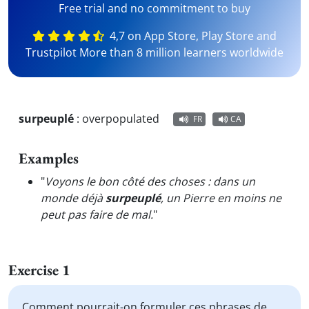
Free trial and no commitment to buy
4,7 on App Store, Play Store and
Trustpilot More than 8 million learners worldwide
surpeuplé
:
overpopulated
FR
CA
Examples
"
Voyons le bon côté des choses : dans un
monde déjà
surpeuplé
, un Pierre en moins ne
peut pas faire de mal.
"
Exercise 1
Comment pourrait-on formuler ces phrases de