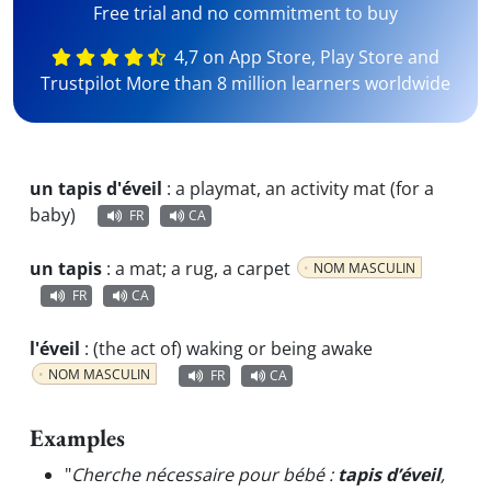
Free trial and no commitment to buy
4,7 on App Store, Play Store and
Trustpilot More than 8 million learners worldwide
un tapis d'éveil
:
a playmat, an activity mat (for a
baby)
FR
CA
un tapis
:
a mat; a rug, a carpet
NOM MASCULIN
FR
CA
l'éveil
:
(the act of) waking or being awake
NOM MASCULIN
FR
CA
Examples
"
Cherche nécessaire pour bébé :
tapis d’éveil
,