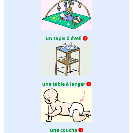
un tapis d'éveil
1
une table à langer
2
une couche
3