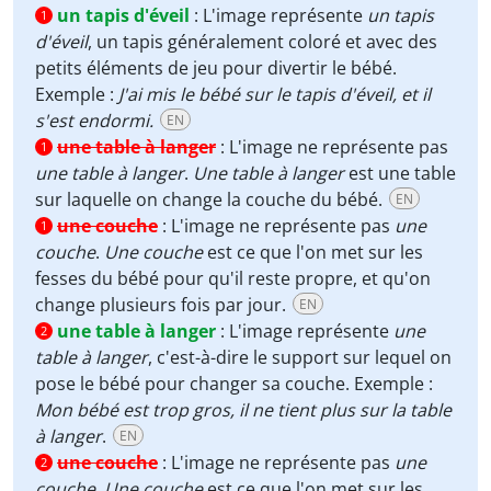
un tapis d'éveil
:
L'image représente
un tapis
1
d'éveil
, un tapis généralement coloré et avec des
petits éléments de jeu pour divertir le bébé.
Exemple :
J'ai mis le bébé sur le tapis d'éveil, et il
s'est endormi.
EN
une table à langer
:
L'image ne représente pas
1
une table à langer
.
Une table à langer
est une table
sur laquelle on change la couche du bébé.
EN
une couche
:
L'image ne représente pas
une
1
couche
.
Une couche
est ce que l'on met sur les
fesses du bébé pour qu'il reste propre, et qu'on
change plusieurs fois par jour.
EN
une table à langer
:
L'image représente
une
2
table à langer
, c'est-à-dire le support sur lequel on
pose le bébé pour changer sa couche. Exemple :
Mon bébé est trop gros, il ne tient plus sur la table
à langer
.
EN
une couche
:
L'image ne représente pas
une
2
couche
.
Une couche
est ce que l'on met sur les