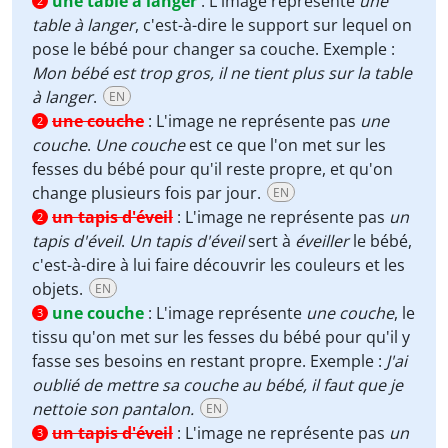
une table à langer
:
L'image représente
une
2
table à langer
, c'est-à-dire le support sur lequel on
pose le bébé pour changer sa couche. Exemple :
Mon bébé est trop gros, il ne tient plus sur la table
à langer
.
EN
une couche
:
L'image ne représente pas
une
2
couche
.
Une couche
est ce que l'on met sur les
fesses du bébé pour qu'il reste propre, et qu'on
change plusieurs fois par jour.
EN
un tapis d'éveil
:
L'image ne représente pas
un
2
tapis d'éveil
.
Un tapis d'éveil
sert à
éveiller
le bébé,
c'est-à-dire à lui faire découvrir les couleurs et les
objets.
EN
une couche
:
L'image représente
une couche
, le
3
tissu qu'on met sur les fesses du bébé pour qu'il y
fasse ses besoins en restant propre. Exemple :
J'ai
oublié de mettre sa couche au bébé, il faut que je
nettoie son pantalon.
EN
un tapis d'éveil
:
L'image ne représente pas
un
3