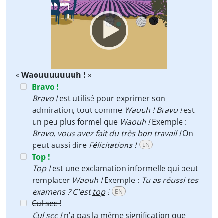
Player
«
Waouuuuuuuh !
»
Bravo !
Bravo !
est utilisé pour exprimer son
admiration, tout comme
Waouh !
Bravo !
est
un peu plus formel que
Waouh !
Exemple :
Bravo
, vous avez fait du très bon travail !
On
peut aussi dire
Félicitations !
EN
Top !
Top !
est une exclamation informelle qui peut
remplacer
Waouh !
Exemple :
Tu as réussi tes
examens ? C'est
top
!
EN
Cul sec !
Cul sec !
n'a pas la même signification que