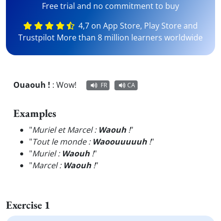
Free trial and no commitment to buy
4,7 on App Store, Play Store and
Trustpilot More than 8 million learners worldwide
Ouaouh !
:
Wow!
FR
CA
Examples
"
Muriel et Marcel :
Waouh
!
"
"
Tout le monde :
Waoouuuuuh
!
"
"
Muriel :
Waouh
!
"
"
Marcel :
Waouh
!
"
Exercise 1