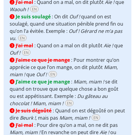
J’ai mal
:
Quand on a mal, on dit plutôt
Aïe !
que
2
Waouh !
EN
Je suis soulagé
:
On dit
Ouf !
quand on est
3
soulagé, quand une situation pénible prend fin ou
qu’on l’a évitée. Exemple :
Ouf ! Gérard ne m’a pas
vu.
EN
J’ai mal
:
Quand on a mal on dit plutôt
Aïe !
que
3
Ouf !
EN
J’aime ce que je mange
:
Pour montrer qu’on
3
apprécie ce que l’on mange, on dit plutôt
Miam,
miam !
que
Ouf !
EN
J’aime ce que je mange
:
Miam, miam !
se dit
4
quand on trouve que quelque chose a bon goût
ou est appétissant. Exemple :
Du gâteau au
chocolat ! Miam, miam !
EN
Je suis dégoûté
:
Quand on est dégoûté on peut
4
dire
Beurk !
, mais pas
Miam, miam !
EN
J’ai mal
:
Pour dire qu’on a mal, on ne dit pas
4
Miam, miam !
En revanche on peut dire
Aïe !
ou