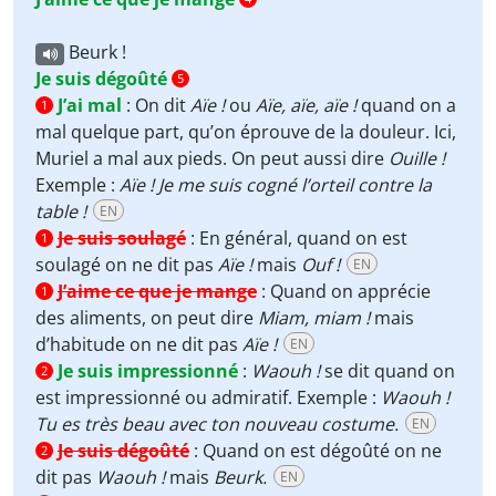
Beurk !
Je suis dégoûté
5
J’ai mal
:
On dit
Aïe !
ou
Aïe, aïe, aïe !
quand on a
1
mal quelque part, qu’on éprouve de la douleur. Ici,
Muriel a mal aux pieds. On peut aussi dire
Ouille !
Exemple :
Aïe ! Je me suis cogné l’orteil contre la
table !
EN
Je suis soulagé
:
En général, quand on est
1
soulagé on ne dit pas
Aïe !
mais
Ouf !
EN
J’aime ce que je mange
:
Quand on apprécie
1
des aliments, on peut dire
Miam, miam !
mais
d’habitude on ne dit pas
Aïe !
EN
Je suis impressionné
:
Waouh !
se dit quand on
2
est impressionné ou admiratif. Exemple :
Waouh !
Tu es très beau avec ton nouveau costume.
EN
Je suis dégoûté
:
Quand on est dégoûté on ne
2
dit pas
Waouh !
mais
Beurk.
EN