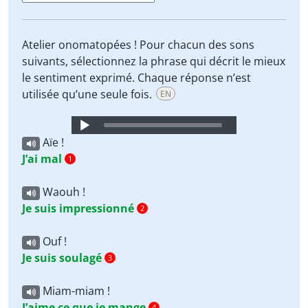
Atelier onomatopées ! Pour chacun des sons
suivants, sélectionnez la phrase qui décrit le mieux
le sentiment exprimé. Chaque réponse n’est
utilisée qu’une seule fois.
EN
Audio
Player
Aïe !
J’ai mal
1
Waouh !
Je suis impressionné
2
Ouf !
Je suis soulagé
3
Miam-miam !
J’aime ce que je mange
4