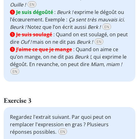
Ouille !
EN
Je suis dégoûté
:
Beurk !
exprime le dégoût ou
5
l’écœurement. Exemple :
Ça sent très mauvais ici.
Beurk !
Notez que l’on écrit aussi
Berk !
EN
Je suis soulagé
:
Quand on est soulagé, on peut
5
dire
Ouf !
mais on ne dit pas
Beurk !
EN
J’aime ce que je mange
:
Quand on aime ce
5
qu’on mange, on ne dit pas
Beurk !
, qui exprime le
dégoût. En revanche, on peut dire
Miam, miam !
EN
Exercise 3
Regardez l'extrait suivant. Par quoi peut on
remplacer l'expression en gras ? Plusieurs
réponses possibles.
EN