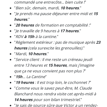
commandé une entrecôte... bien cuite !
"
"
Bien sûr, demain, mardi,
10 heures
.
"
"
Je prends ma pause déjeuner entre midi et
15
heures
.
"
"
20 heures
de formation en comptabilité :
"
"
Je travaille de 9 heures à
17 heures
.
"
"
RDV
à 15h
à la cantine.
"
"
Règlement extérieur : pas de musique après
23
heures
(cela surexcite les grenouilles).
"
"
Mardi,
10 heures
.
"
"
Service client : Il me reste un créneau jeudi
entre 13 heures et
15 heures
, mais j’imagine
que ça ne vous convient pas non plus ?
"
"
15h
... La Cantine
"
"
19 heures
: Il est trop loin, le cochonnet ?
"
"
Comme vous le savez peut-être, M. Claude
Blanchard nous rendra visite cet après-midi à
14 heures
pour son bilan trimestriel.
"
"
Je sais de source sûre que Victor a un rendez-