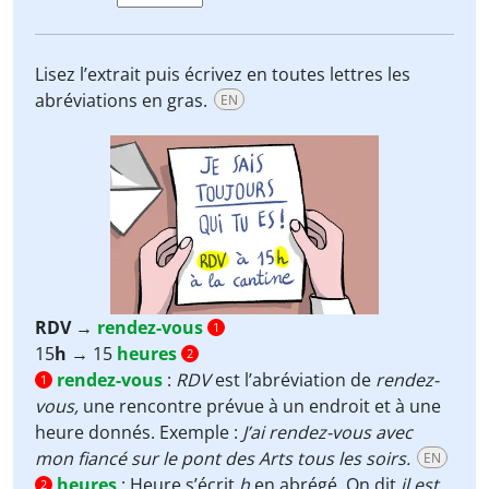
Lisez l’extrait puis écrivez en toutes lettres les
abréviations en gras.
EN
RDV
→
rendez-vous
1
15
h
→ 15
heures
2
rendez-vous
:
RDV
est l’abréviation de
rendez-
1
vous,
une rencontre prévue à un endroit et à une
heure donnés. Exemple :
J’ai rendez-vous avec
mon fiancé sur le pont des Arts tous les soirs.
EN
heures
:
Heure s’écrit
h
en abrégé. On dit
il est
2