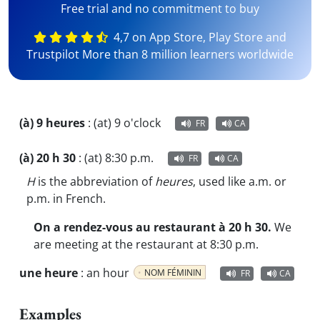
Free trial and no commitment to buy
4,7 on App Store, Play Store and
Trustpilot More than 8 million learners worldwide
(à) 9 heures
:
(at) 9 o'clock
FR
CA
(à) 20 h 30
:
(at) 8:30 p.m.
FR
CA
H
is the abbreviation of
heures
, used like a.m. or
p.m. in French.
On a rendez-vous au restaurant à 20 h 30.
We
are meeting at the restaurant at 8:30 p.m.
une heure
:
an hour
NOM FÉMININ
FR
CA
Examples