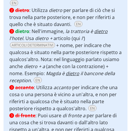
EN
dietro
:
Utilizza
dietro
per parlare di ciò che si
2
trova nella parte posteriore, e non per riferirti a
quello che è situato davanti.
EN
dietro
:
Nell'immagine,
la trattoria è
dietro
3
l'hotel.
Usa
dietro +
articolo (qui
l'
)
+ nome, per indicare che
ARTICOLI DETERMINATIVI
qualcosa è situato nella parte posteriore rispetto a
qualcos'altro. Nota: nel linguaggio parlato usiamo
anche
dietro + a
(anche con la contrazione) +
nome. Esempio:
Magda è
dietro
il bancone della
reception.
EN
accanto
:
Utilizza
accanto
per indicare che una
3
cosa o una persona è vicino a un'altra, e non per
riferirti a qualcosa che è situato nella parte
posteriore rispetto a qualcos'altro.
EN
di fronte
:
Puoi usare
di fronte a
per parlare di
3
una cosa che si trova davanti o dall'altro lato
rispetto a un'altra, e non per riferirti a qualcosa