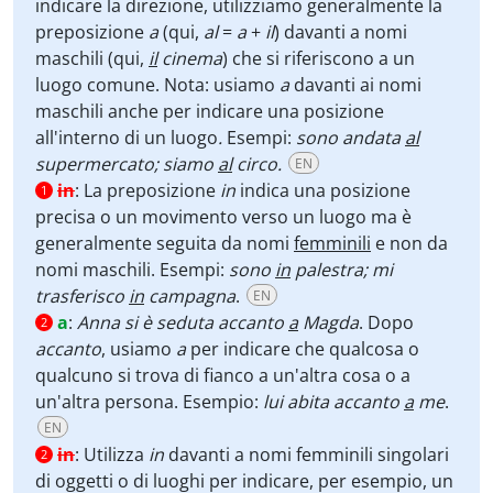
indicare la direzione, utilizziamo generalmente la
preposizione
a
(qui,
al
=
a
+
il
) davanti a nomi
maschili (qui,
il
cinema
) che si riferiscono a un
luogo comune. Nota: usiamo
a
davanti ai nomi
maschili anche per indicare una posizione
all'interno di un luogo
.
Esempi:
sono andata
al
supermercato; siamo
al
circo.
EN
in
:
La preposizione
in
indica una posizione
1
precisa o un movimento verso un luogo ma è
generalmente seguita da nomi
femminili
e non da
nomi maschili. Esempi:
sono
in
palestra; mi
trasferisco
in
campagna
.
EN
a
:
Anna si è seduta accanto
a
Magda
. Dopo
2
accanto
, usiamo
a
per indicare
che qualcosa o
qualcuno si trova di fianco a un'altra cosa o a
un'altra persona. Esempio:
lui abita accanto
a
me
.
EN
in
:
Utilizza
in
davanti a nomi femminili singolari
2
di oggetti o di luoghi per indicare, per esempio, un