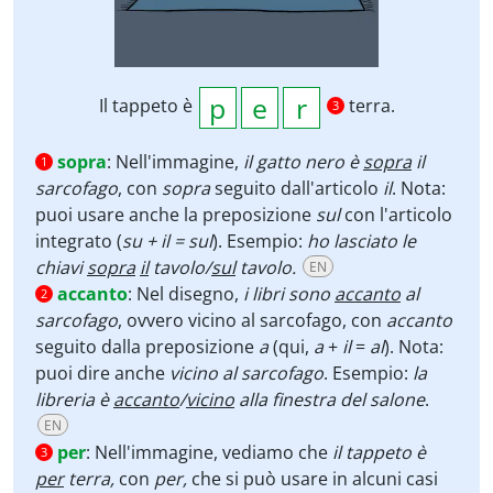
Il tappeto è
terra.
3
sopra
:
Nell'immagine,
il gatto nero è
sopra
il
1
sarcofago
, con
sopra
seguito dall'articolo
il
. Nota:
puoi usare anche la preposizione
sul
con l'articolo
integrato (
su + il = sul
).
Esempio:
ho lasciato le
chiavi
sopra
il
tavolo/
sul
tavolo.
EN
accanto
:
Nel disegno,
i libri sono
accanto
al
2
sarcofago
, ovvero vicino al sarcofago, con
accanto
seguito dalla preposizione
a
(qui,
a
+
il
=
al
). Nota:
puoi dire anche
vicino
al sarcofago
. Esempio:
la
libreria è
accanto
/
vicino
alla finestra del salone
.
EN
per
:
Nell'immagine, vediamo che
il tappeto è
3
per
terra,
con
per,
che si può usare in alcuni casi