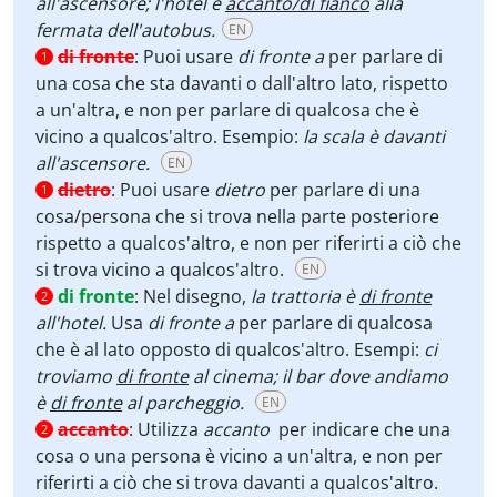
all'ascensore; l'hotel è
accanto/di fianco
alla
fermata dell'autobus.
EN
di fronte
:
Puoi usare
di fronte a
per parlare di
1
una cosa che sta davanti o dall'altro lato, rispetto
a un'altra, e non per parlare di qualcosa che è
vicino a qualcos'altro. Esempio:
la scala è davanti
all'ascensore.
EN
dietro
:
Puoi usare
dietro
per parlare di una
1
cosa/persona che si trova nella parte posteriore
rispetto a qualcos'altro, e non per riferirti a ciò che
si trova vicino a qualcos'altro.
EN
di fronte
:
Nel disegno,
la trattoria è
di fronte
2
all'hotel.
Usa
di fronte a
per parlare di qualcosa
che è al lato opposto di qualcos'altro. Esempi:
ci
troviamo
di fronte
al cinema; il bar dove andiamo
è
di fronte
al parcheggio.
EN
accanto
:
Utilizza
accanto
per indicare che una
2
cosa o una persona è vicino a un'altra, e non per
riferirti a ciò che si trova davanti a qualcos'altro.