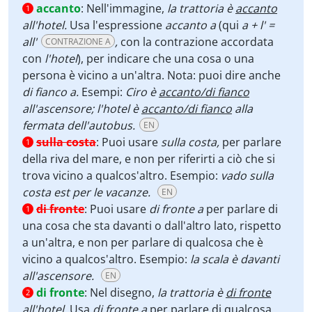
accanto
:
Nell'immagine,
la trattoria è
accanto
1
all'hotel.
Usa l'espressione
accanto a
(qui
a + l' =
all'
,
con la contrazione accordata
CONTRAZIONE A
con
l'hotel
), per indicare che una cosa o una
persona è vicino a un'altra. Nota: puoi dire anche
di fianco a.
Esempi:
Ciro è
accanto/di fianco
all'ascensore; l'hotel è
accanto/di fianco
alla
fermata dell'autobus.
EN
sulla costa
:
Puoi usare
sulla costa,
per parlare
1
della riva del mare, e non per riferirti a ciò che si
trova vicino a qualcos'altro. Esempio:
vado sulla
costa est per le vacanze.
EN
di fronte
:
Puoi usare
di fronte a
per parlare di
1
una cosa che sta davanti o dall'altro lato, rispetto
a un'altra, e non per parlare di qualcosa che è
vicino a qualcos'altro. Esempio:
la scala è davanti
all'ascensore.
EN
di fronte
:
Nel disegno,
la trattoria è
di fronte
2
all'hotel.
Usa
di fronte a
per parlare di qualcosa