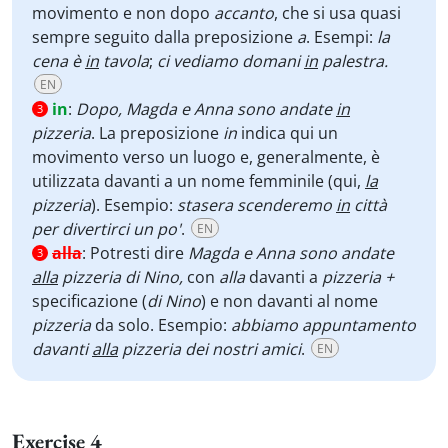
movimento e non dopo
accanto
, che si usa quasi
sempre seguito dalla preposizione
a
. Esempi:
la
cena è
in
tavola
;
ci vediamo domani
in
palestra.
EN
in
:
Dopo, Magda e Anna sono andate
in
3
pizzeria
. La preposizione
in
indica qui un
movimento verso un luogo e, generalmente, è
utilizzata davanti a un nome femminile (qui,
la
pizzeria
). Esempio:
stasera scenderemo
in
città
per divertirci un po'
.
EN
alla
:
Potresti dire
Magda e Anna sono andate
3
alla
pizzeria di Nino,
con
alla
davanti a
pizzeria +
specificazione (
di Nino
) e non davanti al nome
pizzeria
da solo. Esempio:
abbiamo appuntamento
davanti
alla
pizzeria dei nostri amici
.
EN
Exercise 4