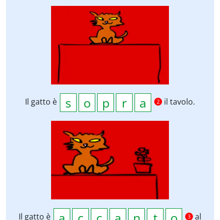
Il gatto è
il tavolo.
2
Il gatto è
al
3