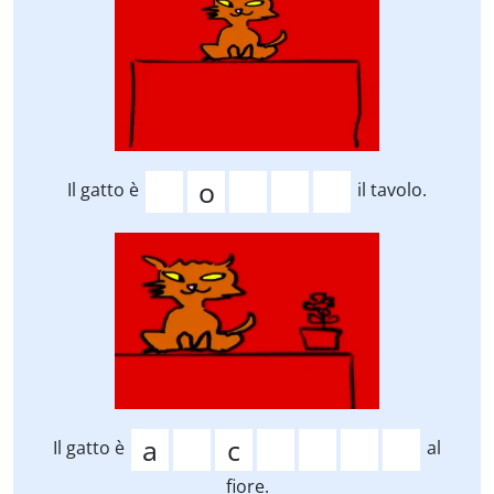
Il gatto è
il tavolo.
Il gatto è
al
fiore.