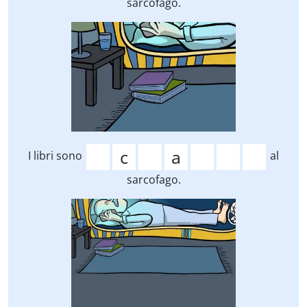
sarcofago.
I libri sono
al
sarcofago.