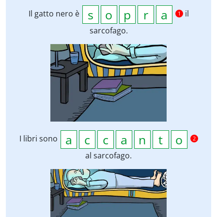
Il gatto nero è
il
1
sarcofago.
I libri sono
2
al sarcofago.