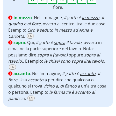
fiore.
in mezzo
:
Nell'immagine,
il gatto è
in mezzo
al
1
quadro e al fiore
, ovvero al centro, tra le due cose.
Esempio:
Ciro è seduto
in mezzo
ad Anna e
Carlotta
.
EN
sopra
:
Qui,
il gatto è
sopra
il tavolo
,
ovvero in
2
cima, nella parte superiore del tavolo. Nota:
possiamo dire
sopra il
(tavolo)
oppure
sopra al
(tavolo)
. Esempio:
le chiavi sono
sopra
il/al tavolo
.
EN
accanto
:
Nell'immagine,
il gatto è
accanto
al
3
fiore.
Usa
accanto a
per dire che qualcosa o
qualcuno si trova
vicino a
,
di fianco a
un'altra cosa
o persona. Esempio:
la farmacia è
accanto
al
panificio
.
EN