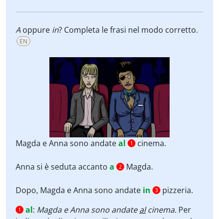
A
oppure
in
? Completa le frasi nel modo corretto.
EN
Magda e Anna sono andate
al
cinema.
1
Anna si è seduta accanto
a
Magda.
2
Dopo, Magda e Anna sono andate
in
pizzeria.
3
al
:
Magda e Anna sono andate
al
cinema.
Per
1