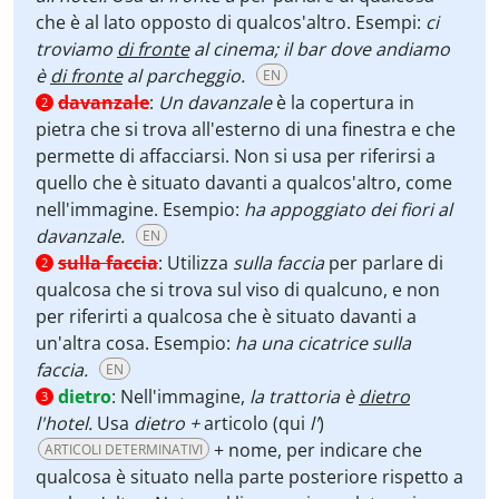
che è al lato opposto di qualcos'altro. Esempi:
ci
troviamo
di fronte
al cinema; il bar dove andiamo
è
di fronte
al parcheggio.
EN
davanzale
:
Un davanzale
è la copertura in
2
pietra che si trova all'esterno di una finestra e che
permette di affacciarsi. Non si usa per riferirsi a
quello che è situato davanti a qualcos'altro, come
nell'immagine. Esempio:
ha appoggiato dei fiori al
davanzale.
EN
sulla faccia
:
Utilizza
sulla faccia
per parlare di
2
qualcosa che si trova sul viso di qualcuno, e non
per riferirti a qualcosa che è situato davanti a
un'altra cosa. Esempio:
ha una cicatrice sulla
faccia.
EN
dietro
:
Nell'immagine,
la trattoria è
dietro
3
l'hotel.
Usa
dietro +
articolo (qui
l'
)
+ nome, per indicare che
ARTICOLI DETERMINATIVI
qualcosa è situato nella parte posteriore rispetto a