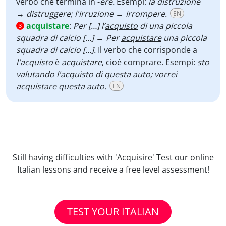
verbo che termina in -
ere.
Esempi:
la distruzione
→ distruggere; l'irruzione → irrompere.
EN
acquistare
:
Per […] l’
acquisto
di una piccola
3
squadra di calcio […] → Per
acquistare
una piccola
squadra di calcio […].
Il verbo che corrisponde a
l'acquisto
è
acquistare
, cioè comprare. Esempi:
sto
valutando l'acquisto di questa auto; vorrei
acquistare questa auto.
EN
Still having difficulties with 'Acquisire' Test our online
Italian lessons and receive a free level assessment!
TEST YOUR ITALIAN