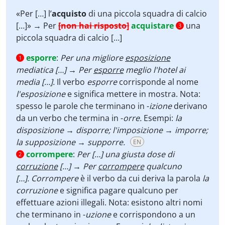
«Per […] l’
acquisto
di una piccola squadra di calcio
[…]» → Per
[non hai risposto]
acquistare
una
3
piccola squadra di calcio […]
esporre
:
Per una migliore
esposizione
1
mediatica […] → Per
esporre
meglio l'hotel ai
media […].
Il verbo
esporre
corrisponde al nome
l'esposizione
e significa mettere in mostra. Nota:
spesso le parole che terminano in -
izione
derivano
da un verbo che termina in -
orre.
Esempi:
la
disposizione → disporre; l'imposizione → imporre;
la supposizione → supporre.
EN
corrompere
:
Per […] una giusta dose di
2
corruzione
[…] → Per
corrompere
qualcuno
[…]. Corrompere
è il verbo da cui deriva la parola
la
corruzione
e significa pagare qualcuno per
effettuare azioni illegali. Nota: esistono altri nomi
che terminano in -
uzione
e
corrispondono a un