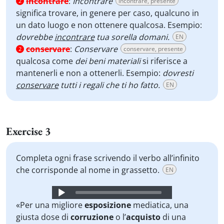
incontrare
:
Incontrare
incontrare, presente
2
significa trovare, in genere per caso, qualcuno in
un dato luogo e non ottenere qualcosa. Esempio:
dovrebbe
incontrare
tua sorella domani.
EN
conservare
:
Conservare
conservare, presente
2
qualcosa come
dei beni materiali
si riferisce a
mantenerli e non a ottenerli. Esempio:
dovresti
conservare
tutti i regali che ti ho fatto.
EN
Exercise 3
Completa ogni frase scrivendo il verbo all’infinito
che corrisponde al nome in grassetto.
EN
Audio
Player
«Per una migliore
esposizione
mediatica, una
giusta dose di
corruzione
o l’
acquisto
di una