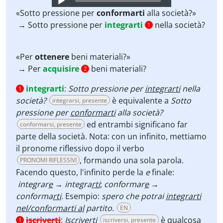
Player
«Sotto pressione per
conformarti
alla società?»
→ Sotto pressione per
integrarti
nella società?
1
«Per
ottenere
beni materiali?»
→ Per
acquisire
beni materiali?
2
integrarti
:
Sotto pressione per
integrarti
nella
1
società?
è equivalente a
Sotto
integrarsi, presente
pressione per
conformarti
alla società?
ed entrambi significano far
conformarsi, presente
parte della società. Nota: con un infinito, mettiamo
il pronome riflessivo dopo il verbo
, formando una sola parola.
PRONOMI RIFLESSIVI
Facendo questo, l'infinito perde la
e
finale:
integrar
e
→ integra
rti
;
conformar
e
→
conforma
rti
. Esempio:
spero che potrai
integrarti
nel/conformarti al
partito.
EN
iscriverti
:
Iscriverti
è qualcosa
iscriversi, presente
1