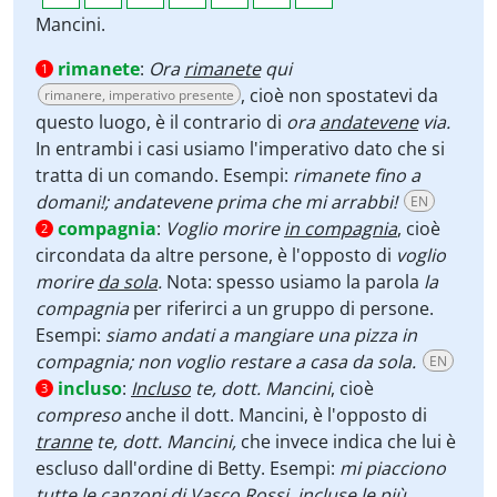
Mancini.
rimanete
:
Ora
rimanete
qui
1
, cioè non spostatevi da
rimanere, imperativo presente
questo luogo, è il contrario di
ora
andatevene
via.
In entrambi i casi usiamo l'imperativo dato che si
tratta di un comando. Esempi:
rimanete fino a
domani!; andatevene prima che mi arrabbi!
EN
compagnia
:
Voglio morire
in compagnia
, cioè
2
circondata da altre persone, è l'opposto di
voglio
morire
da sola
.
Nota: spesso usiamo la parola
la
compagnia
per riferirci a un gruppo di persone.
Esempi:
siamo andati a mangiare una pizza in
compagnia; non voglio restare a casa da sola.
EN
incluso
:
Incluso
te, dott. Mancini
, cioè
3
compreso
anche il dott. Mancini, è l'opposto di
tranne
te, dott. Mancini,
che invece indica che lui è
escluso dall'ordine di Betty. Esempi:
mi piacciono
tutte le canzoni di Vasco Rossi, incluse le più