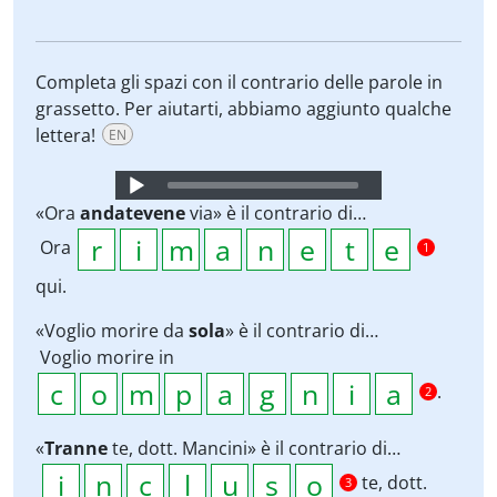
Completa gli spazi con il contrario delle parole in
grassetto. Per aiutarti, abbiamo aggiunto qualche
lettera!
EN
Audio
Player
«Ora
andatevene
via» è il contrario di…
Ora
1
qui.
«Voglio morire da
sola
» è il contrario di…
Voglio morire in
.
2
«
Tranne
te, dott. Mancini» è il contrario di…
te, dott.
3