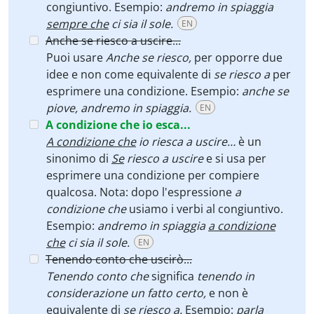
congiuntivo. Esempio:
andremo in spiaggia
sempre che
ci sia il sole.
EN
Anche se riesco a uscire...
Puoi usare
Anche se riesco,
per opporre due
idee e non come equivalente di
se riesco a
per
esprimere una condizione. Esempio:
anche se
piove, andremo in spiaggia.
EN
A condizione che io esca...
A condizione che
io riesca a uscire…
è un
sinonimo di
Se
riesco a uscire
e si usa per
esprimere una condizione per compiere
qualcosa. Nota: dopo l'espressione
a
condizione che
usiamo i verbi al congiuntivo.
Esempio:
andremo in spiaggia
a condizione
che
ci sia il sole.
EN
Tenendo conto che uscirò...
Tenendo conto che
significa
tenendo in
considerazione un fatto certo,
e non è
equivalente di
se riesco a.
Esempio:
parla