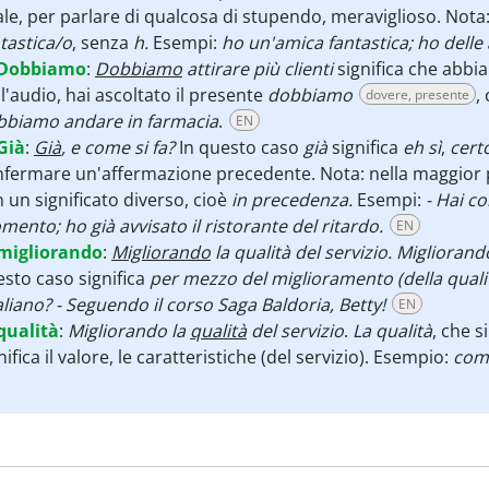
ale, per parlare di qualcosa di stupendo, meraviglioso. Nota:
tastica/o
, senza
h.
Esempi:
ho un'amica fantastica; ho delle
Dobbiamo
:
Dobbiamo
attirare più clienti
significa che abbia
l'audio, hai ascoltato il presente
dobbiamo
,
dovere, presente
bbiamo andare in farmacia
.
EN
Già
:
Già
, e come si fa?
In questo caso
già
significa
eh sì
,
cert
fermare un'affermazione precedente. Nota: nella maggior pa
 un significato diverso, cioè
in precedenza.
Esempi:
- Hai co
ento; ho già avvisato il ristorante del ritardo.
EN
migliorando
:
Migliorando
la qualità del servizio. Migliorand
sto caso significa
per mezzo del miglioramento (della qualit
taliano? - Seguendo il corso Saga Baldoria, Betty!
EN
qualità
:
Migliorando la
qualità
del servizio
.
La qualità
, che s
nifica il valore, le caratteristiche (del servizio). Esempio:
comp