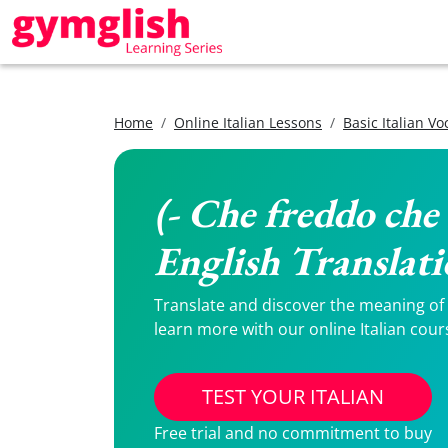
Home
Online Italian Lessons
Basic Italian V
(- Che freddo che 
English Translat
Translate and discover the meaning of (-
learn more with our online Italian cour
TEST YOUR ITALIAN
Free trial and no commitment to buy