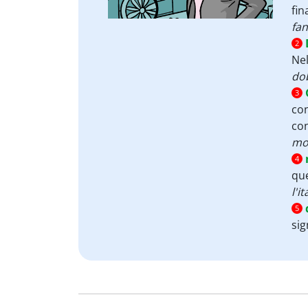
fin
fan
2
Nel
do
3
con
con
mom
4
que
l'i
5
sig