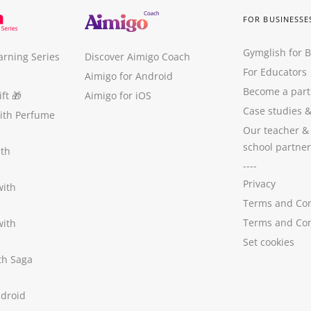
FOR BUSINESSE
Gymglish for 
arning Series
Discover Aimigo Coach
For Educators
Aimigo for Android
Become a part
ft
🎁
Aimigo for iOS
Case studies
with Perfume
Our teacher &
school partner
ith
----
Privacy
with
Terms and Con
Terms and Con
with
Set cookies
ith Saga
ndroid