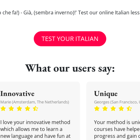
ddo che fa!) - Già, (sembra inverno)!' Test our online Italian l
TEST YOUR ITALIAN
What our users say:
Innovative
Unique
Marie (Amsterdam, The Netherlands)
Georges (San Francisco, 
I love your innovative method
Your method is uni
which allows me to learn a
courses have helpe
new language and have fun at
progress and gain 