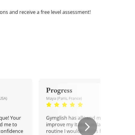
essons and receive a free level assessment!
Progress
USA)
Maya (Paris, France)
que! Your
Gymglish has allowed me to
d me to
improve my Italian. A daily
confidence
routine I wouldn't miss for