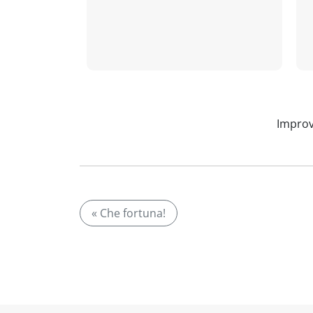
Improv
« Che fortuna!