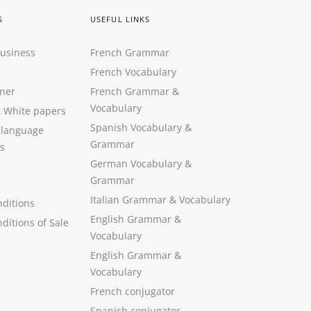
S
USEFUL LINKS
Business
French Grammar
French Vocabulary
ner
French Grammar &
Vocabulary
&
White papers
Spanish Vocabulary
&
 language
Grammar
s
German Vocabulary
&
Grammar
Italian Grammar
&
Vocabulary
ditions
English Grammar
&
ditions of Sale
Vocabulary
English Grammar &
Vocabulary
French conjugator
Spanish conjugator