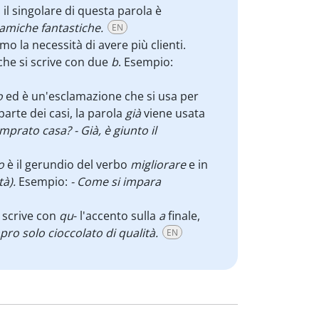
 il singolare di questa parola è
 amiche fantastiche.
EN
mo la necessità di avere più clienti.
 che si scrive con due
b
. Esempio:
o
ed è un'esclamazione che si usa per
rte dei casi, la parola
già
viene usata
mprato casa? - Già, è giunto il
o
è il gerundio del verbo
migliorare
e in
à).
Esempio:
- Come si impara
i scrive con
qu
- l'accento sulla
a
finale,
ro solo cioccolato di qualità.
EN