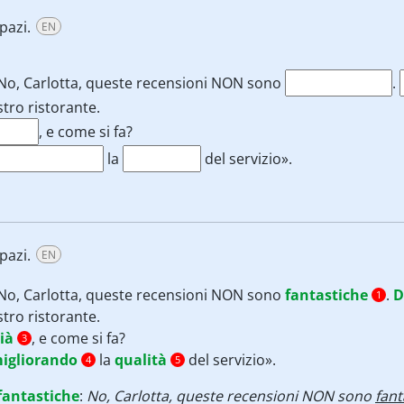
pazi.
EN
No, Carlotta, queste recensioni NON sono
.
tro ristorante.
, e come si fa?
la
del servizio».
pazi.
EN
No, Carlotta, queste recensioni NON sono
fantastiche
.
D
1
tro ristorante.
ià
, e come si fa?
3
igliorando
la
qualità
del servizio».
4
5
fantastiche
:
No, Carlotta, queste recensioni NON sono
fant