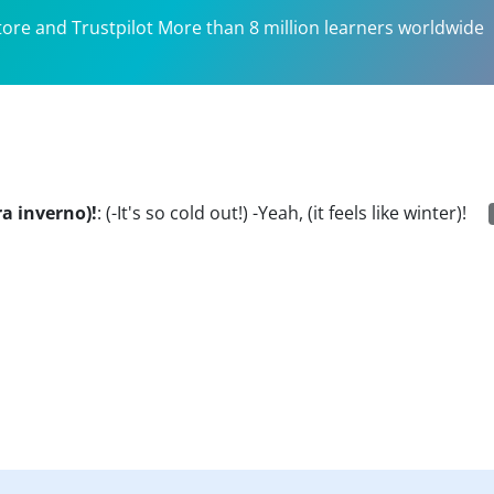
tore and Trustpilot More than 8 million learners worldwide
ra inverno)!
:
(-It's so cold out!) -Yeah, (it feels like winter)!