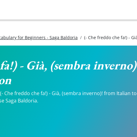
ocabulary for Beginners - Saga Baldoria
(- Che freddo che fa!) - G
fa!) - Già, (sembra inverno)!
ion
 Che freddo che fa!) - Già, (sembra inverno)! from Italian to 
se Saga Baldoria.