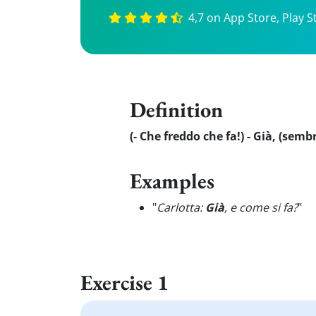
4,7 on App Store, Play S
Definition
(- Che freddo che fa!) - Già, (semb
Examples
"
Carlotta:
Già
, e come si fa?
"
Exercise 1