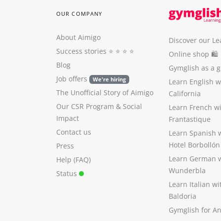
OUR COMPANY
About Aimigo
Discover our Le
Success stories
⭐️ ⭐️ ⭐️ ⭐️
Online shop 🛍
Blog
Gymglish as a gi
Job offers
We're hiring
Learn English 
The Unofficial Story of Aimigo
California
Our CSR Program
&
Social
Learn French w
Impact
Frantastique
Contact us
Learn Spanish 
Hotel Borbollón
Press
Learn German 
Help (FAQ)
Wunderbla
Status
Learn Italian w
Baldoria
Gymglish for A