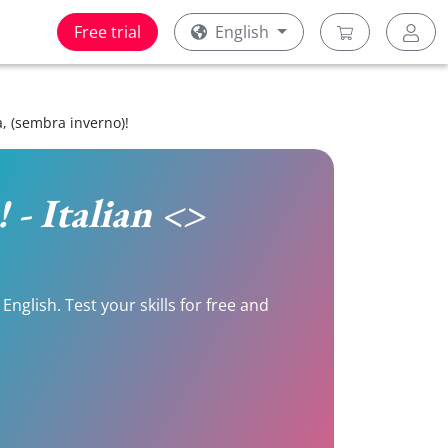
Free trial
English
ià, (sembra inverno)!
 - Italian <>
English. Test your skills for free and