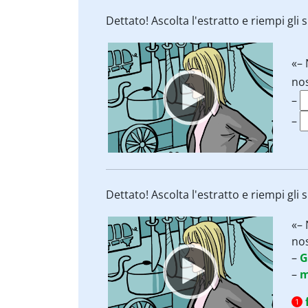
Dettato! Ascolta l'estratto e riempi gli s
Video
«– 
Player
nos
–
–
Dettato! Ascolta l'estratto e riempi gli s
Video
«– 
Player
nos
–
G
–
m
1