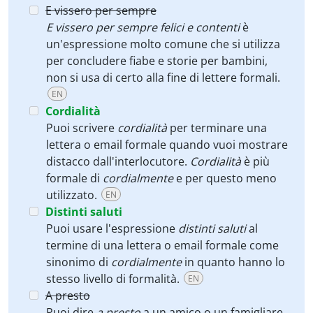
E vissero per sempre
E vissero per sempre felici e contenti
è
un'espressione molto comune che si utilizza
per concludere fiabe e storie per bambini,
non si usa di certo alla fine di lettere formali.
EN
Cordialità
Puoi scrivere
cordialità
per terminare una
lettera o email formale quando vuoi mostrare
distacco dall'interlocutore.
Cordialità
è più
formale di
cordialmente
e per questo meno
utilizzato.
EN
Distinti saluti
Puoi usare l'espressione
distinti saluti
al
termine di una lettera o email formale come
sinonimo di
cordialmente
in quanto hanno lo
stesso livello di formalità.
EN
A presto
Puoi dire
a presto
a un amico o un famigliare