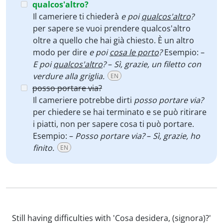
qualcos'altro?
Il cameriere ti chiederà
e poi
qualcos'altro
?
per sapere se vuoi prendere qualcos'altro
oltre a quello che hai già chiesto. È un altro
modo per dire
e poi
cosa le porto
?
Esempio: –
E poi
qualcos'altro
?
–
Sì, grazie, un filetto con
verdure alla griglia.
EN
posso portare via?
Il cameriere potrebbe dirti
posso portare via?
per chiedere se hai terminato e se può ritirare
i piatti, non per sapere cosa ti può portare.
Esempio: –
Posso portare via?
–
Sì, grazie, ho
finito.
EN
Still having difficulties with 'Cosa desidera, (signora)?'