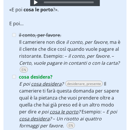
Audio
Player
«E poi
cosa le porto
?».
E poi…
il conto, per favore.
Il cameriere non dice
il conto, per favore,
ma è
il cliente che dice così quando vuole pagare al
ristorante. Esempio: –
il conto, per favore.
–
Certo, vuole pagare in contanti o con la carta?
EN
cosa desidera?
E poi
cosa desidera
?
Il
desiderare, presente
cameriere ti farà questa domanda per sapere
qual è la pietanza che vuoi prendere oltre a
quella che hai già preso ed è un altro modo
per dire
e poi
cosa le porto
?
Esempio: –
E poi
cosa desidera
?
–
Un risotto ai quattro
formaggi per favore.
EN