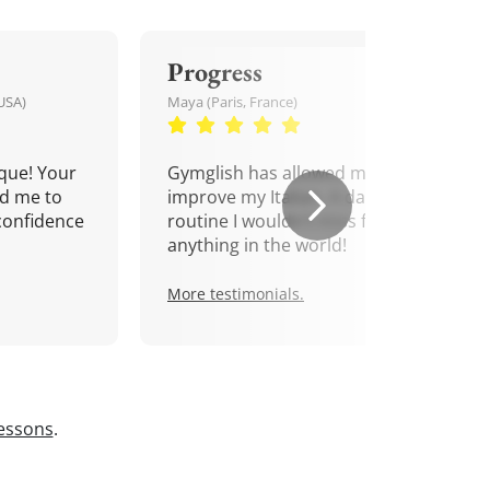
Progress
USA)
Maya (Paris, France)
que! Your
Gymglish has allowed me to
d me to
improve my Italian. A daily
confidence
routine I wouldn't miss for
anything in the world!
More testimonials.
lessons
.