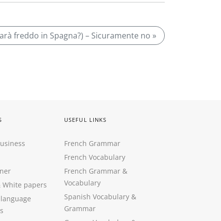
 farà freddo in Spagna?) – Sicuramente no »
S
USEFUL LINKS
Business
French Grammar
French Vocabulary
ner
French Grammar &
Vocabulary
&
White papers
Spanish Vocabulary
&
 language
Grammar
s