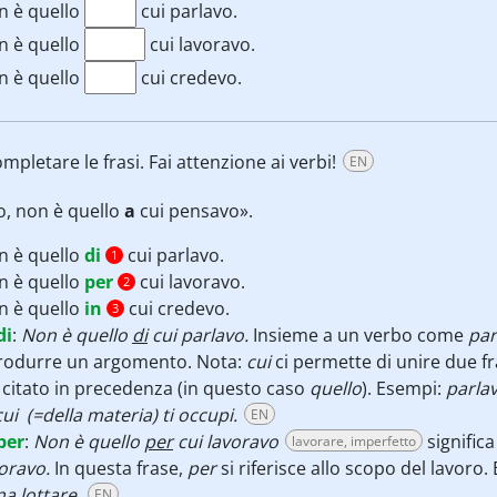
n è quello
cui parlavo.
n è quello
cui lavoravo.
n è quello
cui credevo.
mpletare le frasi. Fai attenzione ai verbi!
EN
, non è quello
a
cui pensavo».
n è quello
di
cui parlavo.
1
n è quello
per
cui lavoravo.
2
n è quello
in
cui credevo.
3
di
:
Non è quello
di
cui parlavo.
Insieme a un verbo come
par
trodurre un argomento. Nota:
cui
ci permette di unire due fr
 citato in precedenza (in questo caso
quello
).
Esempi:
parlav
cui (=della materia) ti occupi.
EN
per
:
Non è quello
per
cui lavoravo
signific
lavorare, imperfetto
voravo.
In questa frase,
per
si riferisce allo scopo del lavoro
a lottare.
EN