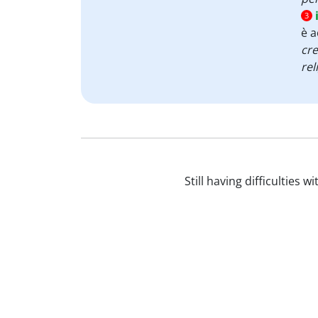
3
è 
cr
rel
Still having difficulties 