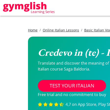
Home
Online Italian Lessons
Basic Italian V
Credevo in (te) - 
Translate and discover the meaning of Cr
Italian course Saga Baldoria.
TEST YOUR ITALIAN
Free trial and no commitment to buy
4,7 on App Store, Play S