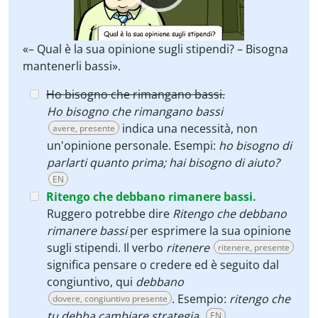
«– Qual è la sua opinione sugli stipendi? – Bisogna
mantenerli bassi».
Ho bisogno che rimangano bassi.
Ho bisogno che rimangano bassi
indica una necessità, non
avere, presente
un'opinione personale. Esempi:
ho bisogno di
parlarti quanto prima; hai bisogno di aiuto?
EN
Ritengo che debbano rimanere bassi.
Ruggero potrebbe dire
Ritengo che debbano
rimanere bassi
per esprimere la sua opinione
sugli stipendi. Il verbo
ritenere
ritenere, presente
significa pensare o credere ed è seguito dal
congiuntivo, qui
debbano
. Esempio:
ritengo che
dovere, congiuntivo presente
tu debba cambiare strategia.
EN