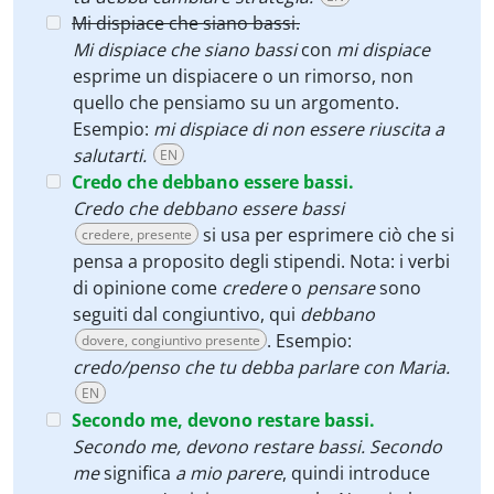
Mi dispiace che siano bassi.
Mi dispiace che siano bassi
con
mi dispiace
esprime un dispiacere o un rimorso, non
quello che pensiamo su un argomento.
Esempio:
mi dispiace di non essere riuscita a
salutarti.
EN
Credo che debbano essere bassi.
Credo che debbano essere bassi
si usa per esprimere ciò che si
credere, presente
pensa a proposito degli stipendi. Nota: i verbi
di opinione come
credere
o
pensare
sono
seguiti dal congiuntivo, qui
debbano
. Esempio:
dovere, congiuntivo presente
credo/penso che tu debba parlare con Maria.
EN
Secondo me, devono restare bassi.
Secondo me, devono restare bassi. Secondo
me
significa
a mio parere
, quindi introduce