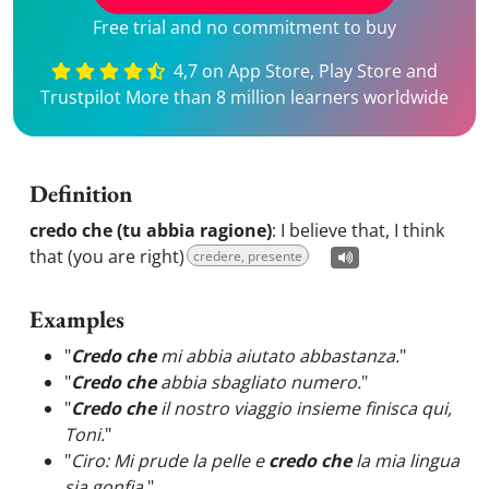
Free trial and no commitment to buy
4,7 on App Store, Play Store and
Trustpilot More than 8 million learners worldwide
Definition
credo che (tu abbia ragione)
:
I believe that, I think
that (you are right)
credere, presente
Examples
"
Credo che
mi abbia aiutato abbastanza.
"
"
Credo che
abbia sbagliato numero.
"
"
Credo che
il nostro viaggio insieme finisca qui,
Toni.
"
"
Ciro: Mi prude la pelle e
credo che
la mia lingua
sia gonfia.
"