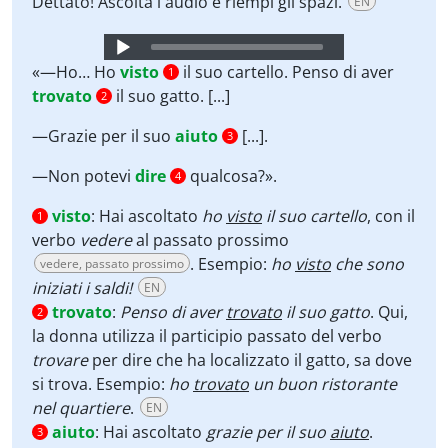
Dettato! Ascolta l'audio e riempi gli spazi.
EN
Audio
Player
«—Ho… Ho
visto
il suo cartello. Penso di aver
1
trovato
il suo gatto. [...]
2
—Grazie per il suo
aiuto
[...].
3
—Non potevi
dire
qualcosa?».
4
visto
:
Hai ascoltato
ho
visto
il suo cartello
, con il
1
verbo
vedere
al passato prossimo
. Esempio:
ho
visto
che sono
vedere, passato prossimo
iniziati i saldi!
EN
trovato
:
Penso di aver
trovato
il suo gatto
.
Qui,
2
la donna utilizza il participio passato del verbo
trovare
per dire che ha localizzato il gatto, sa dove
si trova. Esempio:
ho
trovato
un buon ristorante
nel quartiere
.
EN
aiuto
:
Hai ascoltato
grazie per il suo
aiuto
.
3