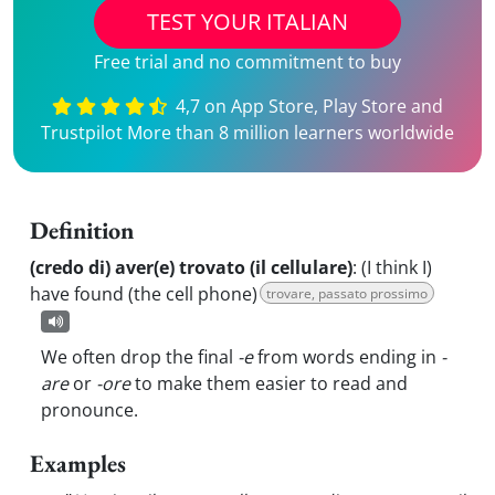
TEST YOUR ITALIAN
Free trial and no commitment to buy
4,7 on App Store, Play Store and
Trustpilot More than 8 million learners worldwide
Definition
(credo di) aver(e) trovato (il cellulare)
:
(I think I)
have found (the cell phone)
trovare, passato prossimo
We often drop the final
-e
from words ending in
-
are
or
-ore
to make them easier to read and
pronounce.
Examples