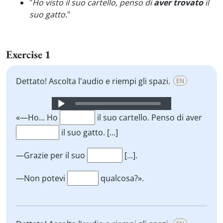
"
Ho visto il suo cartello, penso di
aver trovato
il
suo gatto.
"
Exercise 1
Dettato! Ascolta l'audio e riempi gli spazi.
EN
Audio
Player
«—Ho… Ho
il suo cartello. Penso di aver
il suo gatto. [...]
—Grazie per il suo
[...].
—Non potevi
qualcosa?».