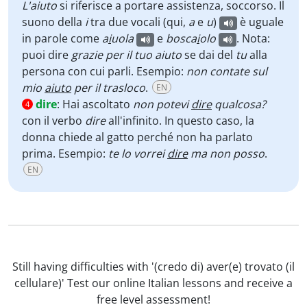
L'aiuto
si riferisce a portare assistenza, soccorso. Il
suono della
i
tra due vocali (qui,
a
e
u
)
è uguale
in parole come
a
i
uola
e
bosca
i
olo
. Nota:
puoi dire
grazie per il tuo aiuto
se dai del
tu
alla
persona con cui parli. Esempio:
non contate sul
mio
aiuto
per il trasloco
.
EN
dire
:
Hai ascoltato
non potevi
dire
qualcosa?
4
con il verbo
dire
all'infinito. In questo caso, la
donna chiede al gatto perché non ha parlato
prima. Esempio:
te lo vorrei
dire
ma non posso
.
EN
Still having difficulties with '(credo di) aver(e) trovato (il
cellulare)' Test our online Italian lessons and receive a
free level assessment!