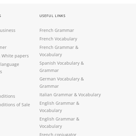
S
USEFUL LINKS
Business
French Grammar
French Vocabulary
ner
French Grammar &
Vocabulary
&
White papers
Spanish Vocabulary
&
 language
Grammar
s
German Vocabulary
&
Grammar
Italian Grammar
&
Vocabulary
ditions
English Grammar
&
ditions of Sale
Vocabulary
English Grammar &
Vocabulary
French conjugator