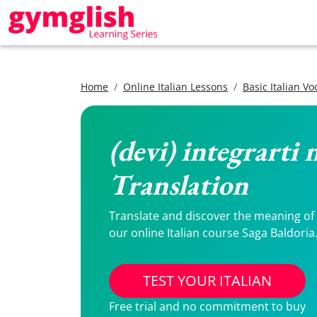
Home
Online Italian Lessons
Basic Italian V
(devi) integrarti n
Translation
Translate and discover the meaning of (d
our online Italian course Saga Baldoria
TEST YOUR ITALIAN
Free trial and no commitment to buy