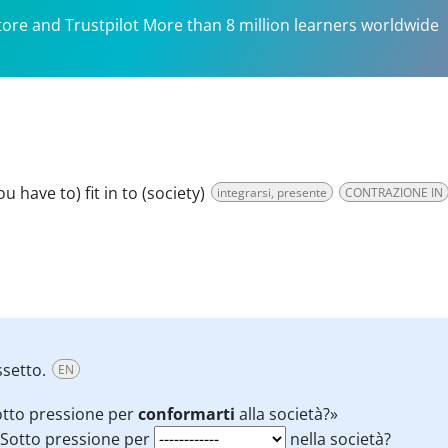
tore and Trustpilot More than 8 million learners worldwide
ou have to) fit in to (society)
integrarsi, presente
CONTRAZIONE IN
ssetto.
EN
otto pressione per
conformarti
alla società?»
Sotto pressione per
nella società?