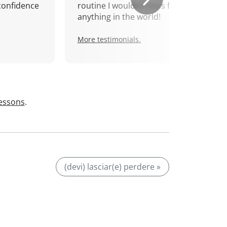
confidence
routine I wouldn't miss for
anything in the world!
More testimonials.
lessons
.
(devi) lasciar(e) perdere »