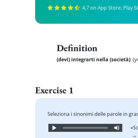
4,7 on App Store, Play S
Definition
(devi) integrarti nella (società)
:
(y
Exercise 1
Seleziona i sinonimi delle parole in gra
Audio
«S
Player
→ 