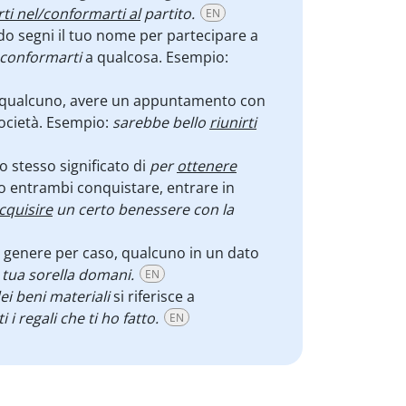
rti nel/conformarti al
partito.
EN
do segni il tuo nome per partecipare a
conformarti
a qualcosa. Esempio:
re qualcuno, avere un appuntamento con
società. Esempio:
sarebbe bello
riunirti
o stesso significato di
per
ottenere
no entrambi conquistare, entrare in
cquisire
un certo benessere con la
in genere per caso, qualcuno in un dato
tua sorella domani.
EN
ei beni materiali
si riferisce a
i i regali che ti ho fatto.
EN