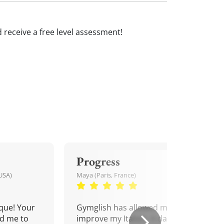
and receive a free level assessment!
Progress
USA)
Maya (Paris, France)
que! Your
Gymglish has allowed me to
d me to
improve my Italian. A daily