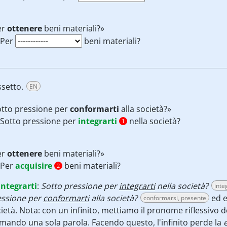
er
ottenere
beni materiali?»
Per
beni materiali?
ssetto.
EN
otto pressione per
conformarti
alla società?»
Sotto pressione per
integrarti
nella società?
1
er
ottenere
beni materiali?»
Per
acquisire
beni materiali?
2
integrarti
:
Sotto pressione per
integrarti
nella società?
inte
essione per
conformarti
alla società?
ed e
conformarsi, presente
ietà. Nota: con un infinito, mettiamo il pronome riflessivo 
mando una sola parola. Facendo questo, l'infinito perde la