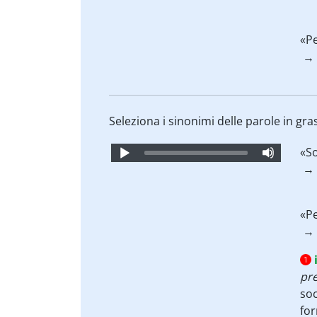
«P
→ 
Seleziona i sinonimi delle parole in gra
Audio
«S
Player
→ 
«P
→ 
1
pr
soc
for