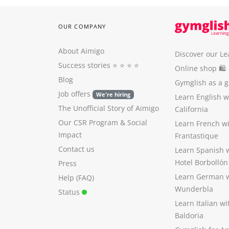
OUR COMPANY
About Aimigo
Discover our Le
Success stories
⭐️ ⭐️ ⭐️ ⭐️
Online shop 🛍
Blog
Gymglish as a gi
Job offers
We're hiring
Learn English 
The Unofficial Story of Aimigo
California
Our CSR Program
&
Social
Learn French w
Impact
Frantastique
Contact us
Learn Spanish 
Hotel Borbollón
Press
Learn German 
Help (FAQ)
Wunderbla
Status
Learn Italian w
Baldoria