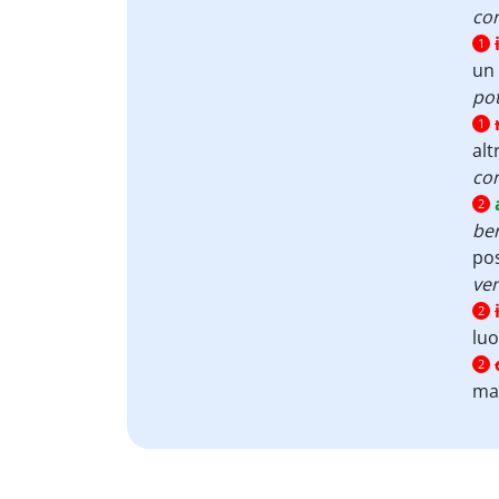
co
1
un 
pot
1
alt
con
2
ben
pos
ven
2
lu
2
man