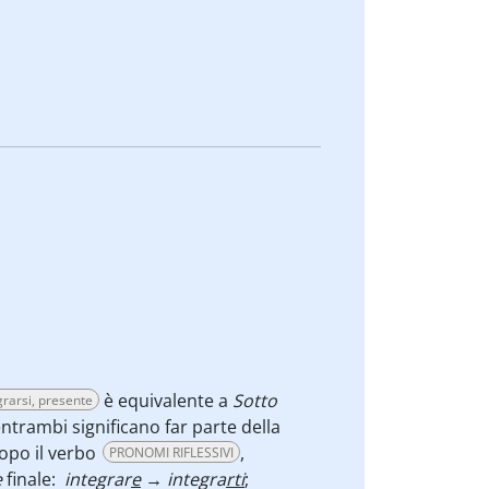
è equivalente a
Sotto
grarsi, presente
ntrambi significano far parte della
dopo il verbo
,
PRONOMI RIFLESSIVI
e
finale:
integrar
e
→ integra
rti
;