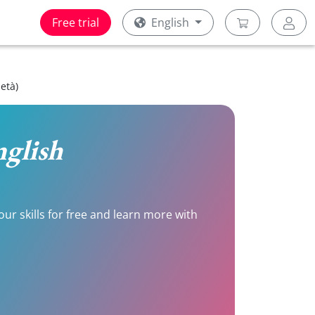
Free trial
English
ietà)
nglish
your skills for free and learn more with