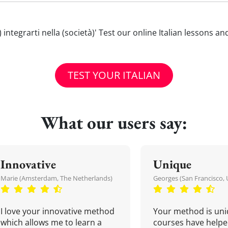
vi) integrarti nella (società)' Test our online Italian lessons 
TEST YOUR ITALIAN
What our users say:
Innovative
Unique
Marie (Amsterdam, The Netherlands)
Georges (San Francisco, 
I love your innovative method
Your method is uni
which allows me to learn a
courses have helpe