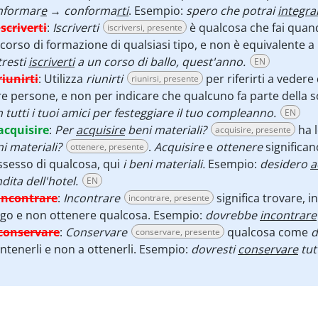
nformar
e
→
conforma
rti
. Esempio:
spero che potrai
integra
iscriverti
:
Iscriverti
è qualcosa che fai quan
iscriversi, presente
corso di formazione di qualsiasi tipo, e non è equivalente a
resti
iscriverti
a un corso di ballo, quest'anno.
EN
riunirti
:
Utilizza
riunirti
per riferirti a vede
riunirsi, presente
re persone, e non per indicare che qualcuno fa parte della 
 tutti i tuoi amici per festeggiare il tuo compleanno.
EN
acquisire
:
Per
acquisire
beni materiali?
ha l
acquisire, presente
i materiali?
.
Acquisire
e
ottenere
significa
ottenere, presente
sesso di qualcosa, qui
i beni materiali.
Esempio:
desidero
a
dita dell'hotel.
EN
incontrare
:
Incontrare
significa trovare, 
incontrare, presente
ogo e non ottenere qualcosa. Esempio:
dovrebbe
incontrare
conservare
:
Conservare
qualcosa come
d
conservare, presente
tenerli e non a ottenerli. Esempio:
dovresti
conservare
tutt