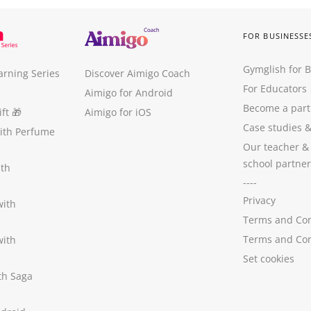
FOR BUSINESSE
Gymglish for 
arning Series
Discover Aimigo Coach
For Educators
Aimigo for Android
Become a part
ft
🎁
Aimigo for iOS
Case studies
with Perfume
Our teacher &
school partner
ith
----
Privacy
with
Terms and Con
Terms and Con
with
Set cookies
ith Saga