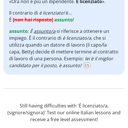
Player
«Ora non è più un dipendente.
È licenziato
».
Il contrario di
è licenziato!
è…
È
[non hai risposto]
assunto
!
assunto
:
È
assunto/a
si riferisce a ottenere un
impiego. È il contrario di
è licenziato/a,
che si
utilizza quando un datore di lavoro (il capo/la
capa, Betty) decide di mettere termine al contratto
di lavoro di una persona. Esempio:
lei è il miglior
candidato per il posto, è assunto!
EN
Still having difficulties with 'È licenziato/a,
(signore/signora)' Test our online Italian lessons and
receive a free level assessment!