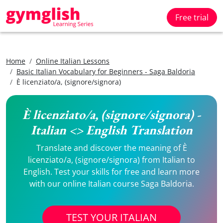
Free trial
Home
Online Italian Lessons
Basic Italian Vocabulary for Beginners - Saga Baldoria
È licenziato/a, (signore/signora)
È licenziato/a, (signore/signora) -
Italian <> English Translation
Translate and discover the meaning of È
licenziato/a, (signore/signora) from Italian to
English. Test your skills for free and learn more
with our online Italian course Saga Baldoria.
TEST YOUR ITALIAN