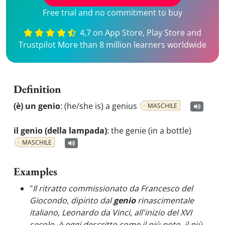
Free trial and no commitment to buy
4,7 on App Store, Play Store and
Trustpilot More than 8 million learners worldwide
Definition
(è) un genio
:
(he/she is) a genius
MASCHILE
il genio (della lampada)
:
the genie (in a bottle)
MASCHILE
Examples
"
Il ritratto commissionato da Francesco del
Giocondo, dipinto dal
genio
rinascimentale
italiano, Leonardo da Vinci, all'inizio del XVI
secolo, è oggi descritto come il più noto, il più