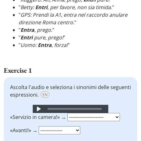
"
Betty:
Entri
, per favore, non sia timida.
"
"
GPS: Prendi la A1, entra nel raccordo anulare
direzione Roma centro.
"
"
Entra
, prego.
"
"
Entri
pure, prego!
"
"
Uomo:
Entra
, forza!
"
Exercise 1
Ascolta l'audio e seleziona i sinonimi delle seguenti
espressioni.
EN
Audio
Player
«Servizio in camera!» →
«Avanti!» →