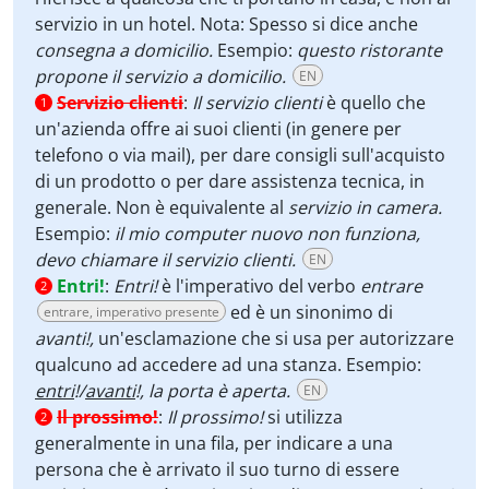
servizio in un hotel. Nota: Spesso si dice anche
consegna a domicilio.
Esempio:
questo ristorante
propone il servizio a domicilio.
EN
Servizio clienti
:
Il servizio clienti
è quello che
1
un'azienda offre ai suoi clienti (in genere per
telefono o via mail), per dare consigli sull'acquisto
di un prodotto o per dare assistenza tecnica, in
generale. Non è equivalente al
servizio in camera.
Esempio:
il mio computer nuovo non funziona,
devo chiamare il servizio clienti.
EN
Entri!
:
Entri!
è l'imperativo del verbo
entrare
2
ed è un sinonimo di
entrare, imperativo presente
avanti!,
un'esclamazione che si usa per autorizzare
qualcuno ad accedere ad una stanza. Esempio:
entri
!/
avanti
!, la porta è aperta.
EN
Il prossimo!
:
Il prossimo!
si utilizza
2
generalmente in una fila, per indicare a una
persona che è arrivato il suo turno di essere