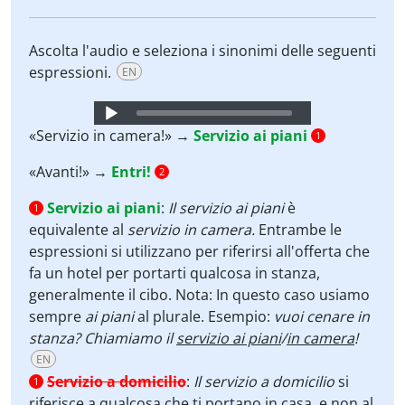
Ascolta l'audio e seleziona i sinonimi delle seguenti
espressioni.
EN
Audio
Player
«Servizio in camera!» →
Servizio ai piani
1
«Avanti!» →
Entri!
2
Servizio ai piani
:
Il servizio ai piani
è
1
equivalente al
servizio in camera.
Entrambe le
espressioni si utilizzano per riferirsi all'offerta che
fa un hotel per portarti qualcosa in stanza,
generalmente il cibo. Nota: In questo caso usiamo
sempre
ai piani
al plurale. Esempio:
vuoi cenare in
stanza? Chiamiamo il
servizio ai piani
/
in camera
!
EN
Servizio a domicilio
:
Il servizio a domicilio
si
1
riferisce a qualcosa che ti portano in casa, e non al