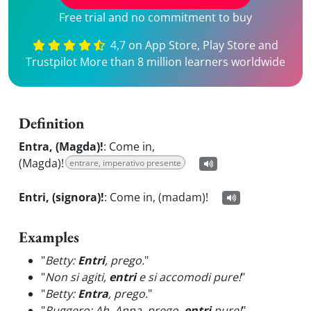
Free trial and no commitment to buy
4,7 on App Store, Play Store and
Trustpilot More than 8 million learners worldwide
Definition
Entra, (Magda)!
:
Come in,
(Magda)!
entrare, imperativo presente
Entri, (signora)!
:
Come in, (madam)!
Examples
"
Betty:
Entri
, prego.
"
"
Non si agiti,
entri
e si accomodi pure!
"
"
Betty:
Entra
, prego.
"
"
Ruggero: Ah, Anna, prego,
entri
pure!
"