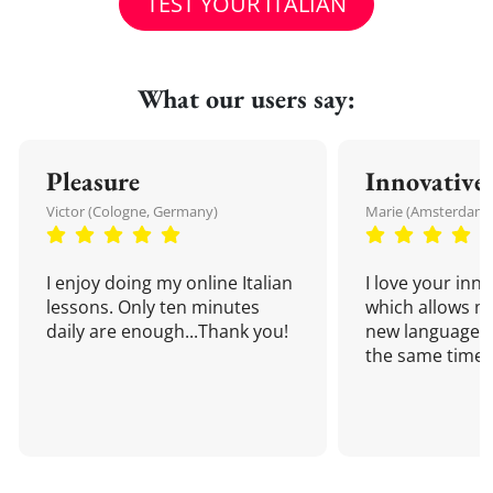
TEST YOUR ITALIAN
What our users say:
Pleasure
Innovative
Victor (Cologne, Germany)
Marie (Amsterdam,
I enjoy doing my online Italian
I love your inn
lessons. Only ten minutes
which allows me
daily are enough...Thank you!
new language a
the same time!