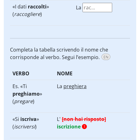
«I dati
raccolti
»
La
(
raccogliere
)
Completa la tabella scrivendo il nome che
corrisponde al verbo. Segui l’esempio.
EN
VERBO
NOME
Es. «Ti
La
preghiera
preghiamo
»
(
pregare
)
«Si
iscriva
»
L'
[non hai risposto]
(
iscriversi
)
iscrizione
1