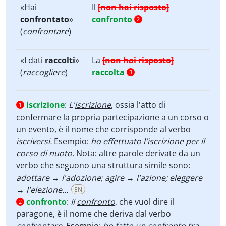
«Hai
Il
[non hai risposto]
confrontato
»
confronto
2
(
confrontare
)
«I dati
raccolti
»
La
[non hai risposto]
(
raccogliere
)
raccolta
3
iscrizione
:
L'
iscrizione
, ossia l'atto di
1
confermare la propria partecipazione a un corso o
un evento,
è il nome che corrisponde al verbo
iscriversi.
Esempio:
ho effettuato l'iscrizione per il
corso di nuoto.
Nota: altre parole derivate da un
verbo che seguono una struttura simile sono:
adottare → l'adozione; agire → l'azione; eleggere
→ l'elezione…
EN
confronto
:
Il
confronto
, che vuol dire il
2
paragone, è il nome che deriva dal verbo