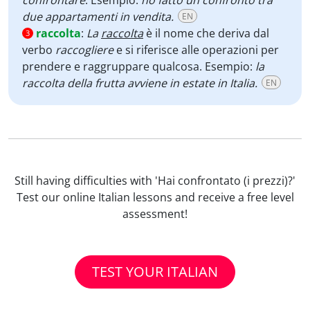
confrontare
. Esempio:
ho fatto un confronto tra
due appartamenti in vendita.
EN
raccolta
:
La
raccolta
è il nome che deriva dal
3
verbo
raccogliere
e si riferisce alle operazioni per
prendere e raggruppare qualcosa. Esempio:
la
raccolta della frutta avviene in estate in Italia.
EN
Still having difficulties with 'Hai confrontato (i prezzi)?'
Test our online Italian lessons and receive a free level
assessment!
TEST YOUR ITALIAN