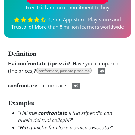
Free trial and no commitment to buy
4,7 on App Store, Play Store and
Trustpilot More than 8 million learners worldwide
Definition
Hai confrontato (i prezzi)?
:
Have you compared
(the prices)?
confrontare, passato prossimo
confrontare
:
to compare
Examples
"
Hai mai
confrontato
il tuo stipendio con
quello dei tuoi colleghi?
"
"
Hai
qualche familiare o amico avvocato?
"