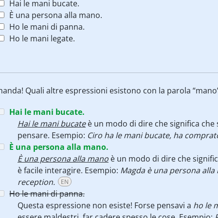
Hai le mani bucate.
È una persona alla mano.
Ho le mani di panna.
Ho le mani legate.
anda! Quali altre espressioni esistono con la parola “mano
Hai le mani bucate.
Hai le mani bucate
è un modo di dire che significa che
pensare. Esempio:
Ciro ha le mani bucate, ha comprat
È una persona alla mano.
È una persona alla mano
è un modo di dire che signifi
è facile interagire. Esempio:
Magda è una persona alla 
reception.
EN
Ho le mani di panna.
Questa espressione non esiste! Forse pensavi a
ho le 
essere maldestri, far cadere spesso le cose. Esempio: