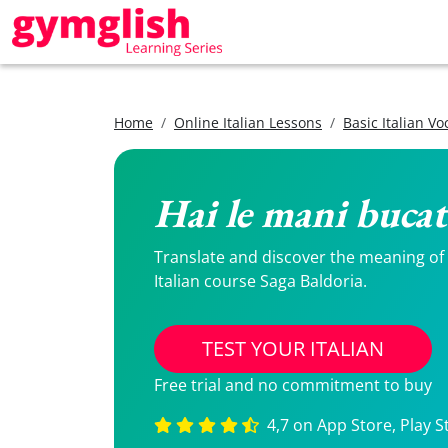
Home
Online Italian Lessons
Basic Italian V
Hai le mani bucat
Translate and discover the meaning of H
Italian course Saga Baldoria.
TEST YOUR ITALIAN
Free trial and no commitment to buy
4,7 on App Store, Play S