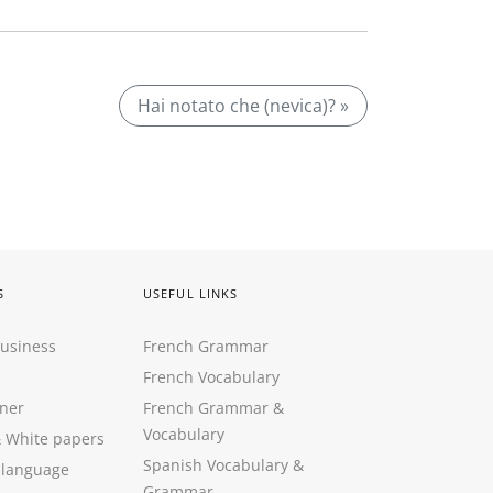
Hai notato che (nevica)? »
S
USEFUL LINKS
Business
French Grammar
French Vocabulary
ner
French Grammar &
Vocabulary
&
White papers
Spanish Vocabulary
&
 language
Grammar