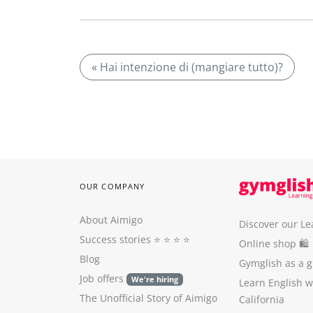
« Hai intenzione di (mangiare tutto)?
OUR COMPANY
About Aimigo
Discover our Le
Success stories
⭐️ ⭐️ ⭐️ ⭐️
Online shop 🛍
Blog
Gymglish as a gi
Job offers
We're hiring
Learn English 
The Unofficial Story of Aimigo
California