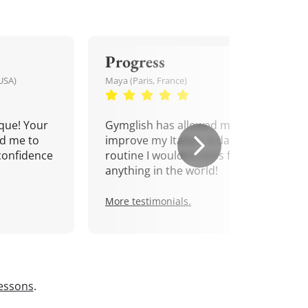
Progress
USA)
Maya (Paris, France)
que! Your
Gymglish has allowed me to
d me to
improve my Italian. A daily
confidence
routine I wouldn't miss for
anything in the world!
More testimonials.
lessons
.