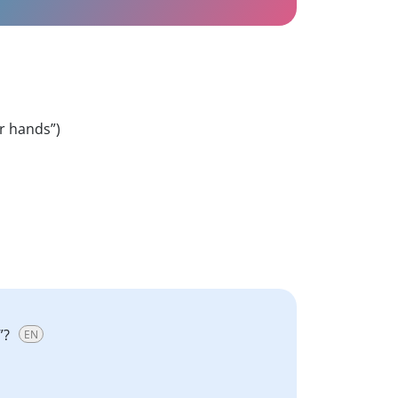
ur hands”)
”?
EN