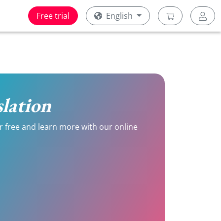
Free trial
English
slation
or free and learn more with our online