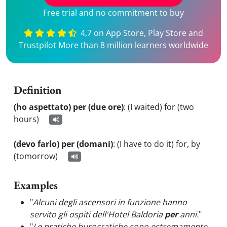
Free trial and no commitment to buy
4,7 on App Store, Play Store and
Trustpilot More than 8 million learners worldwide
Definition
(ho aspettato) per (due ore)
:
(I waited) for (two
hours)
(devo farlo) per (domani)
:
(I have to do it) for, by
(tomorrow)
Examples
"
Alcuni degli ascensori in funzione hanno
servito gli ospiti dell'Hotel Baldoria
per
anni.
"
"
Le pratiche burocratiche sono estremamente