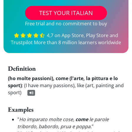
TEST YOUR ITALIAN
Free trial and no commitment to buy
4,7 on App Store, Play Store and
Trustpilot More than 8 million learners worldwide
Definition
(ho molte passioni), come (l'arte, la pittura e lo
sport)
:
(I have many passions), like (art, painting and
sport)
Examples
"
Ho imparato molte cose,
come
le parole
tribordo, babordo, prua e poppa.
"