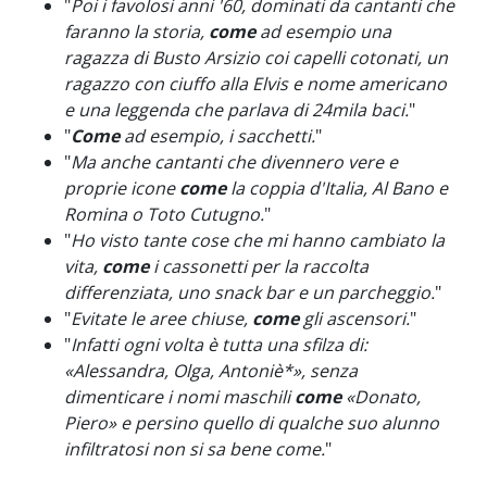
"
Poi i favolosi anni '60, dominati da cantanti che
faranno la storia,
come
ad esempio una
ragazza di Busto Arsizio coi capelli cotonati, un
ragazzo con ciuffo alla Elvis e nome americano
e una leggenda che parlava di 24mila baci.
"
"
Come
ad esempio, i sacchetti.
"
"
Ma anche cantanti che divennero vere e
proprie icone
come
la coppia d'Italia, Al Bano e
Romina o Toto Cutugno.
"
"
Ho visto tante cose che mi hanno cambiato la
vita,
come
i cassonetti per la raccolta
differenziata, uno snack bar e un parcheggio.
"
"
Evitate le aree chiuse,
come
gli ascensori.
"
"
Infatti ogni volta è tutta una sfilza di:
«Alessandra, Olga, Antoniè*», senza
dimenticare i nomi maschili
come
«Donato,
Piero» e persino quello di qualche suo alunno
infiltratosi non si sa bene come.
"