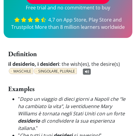
Free trial and no commitment to buy
4,7 on App Store, Play Store and
Trustpilot More than 8 million learners worldwide
Definition
il desiderio, i desideri
:
the wish(es), the desire(s)
MASCHILE
SINGOLARE, PLURALE
Examples
"
Dopo un viaggio di dieci giorni a Napoli che “le
ha cambiato la vita”, la ventiduenne Mary
Williams è tornata negli Stati Uniti con un forte
desiderio
di condividere la sua esperienza
italiana.
"
"
Che tutti i tuoi
desideri
si avverino!
"