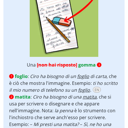
Una
[non hai risposto]
gomma
3
foglio
:
Ciro ha bisogno di un
foglio
di carta,
che
1
è ciò che mostra l'immagine. Esempio:
ti ho scritto
il mio numero di telefono su un
foglio
.
EN
matita
:
Ciro ha bisogno di una
matita
,
che si
2
usa per scrivere o disegnare e che appare
nell'immagine. Nota:
la penna
è lo strumento con
l'inchiostro che serve anch'esso per scrivere.
Esempio: –
Mi presti una matita?
–
Sì, ne ho una