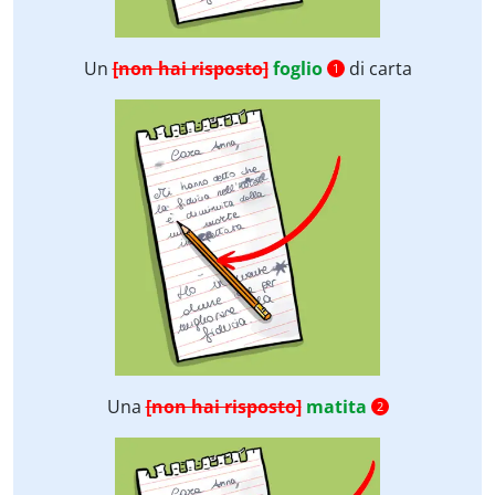
Un
[non hai risposto]
foglio
di carta
1
Una
[non hai risposto]
matita
2