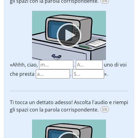
gli spazi con la parola corrispondente.
EN
Video
Player
«Ahhh, ciao,
.
uno di voi
che presta
.
».
Ti tocca un dettato adesso! Ascolta l'audio e riempi
gli spazi con la parola corrispondente.
EN
Video
Player