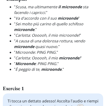
"
Scusa, ma ultimamente
il microonde
sta
facendo i capricci.
"
"
Va d'accordo con il suo
microonde
"
"
Sei molto più carino di quello schifoso
microonde
.
"
"
Carlotta: Oooooh, il mio microonde!
"
"
A causa di una dolorosa rottura, vendo
microonde
quasi nuovo.
"
"
Microonde: PING PING.
"
"
Carlotta: Oooooh, il mio
microonde
!
"
"
Microonde
: PING PING.
"
"
È peggio di te,
microonde
.
"
Exercise 1
Ti tocca un dettato adesso! Ascolta l'audio e riempi