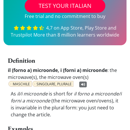
TEST YOUR ITALIAN
Free trial and no commitment to buy
4,7 on App Store, Play Store and
Trustpilot More than 8 million learners worldwide
Definition
il (forno a) microonde, i (forni a) microonde
:
the
microwave(s), the microwave oven(s)
MASCHILE
SINGOLARE, PLURALE
As
il/i microonde
is short for
il forno a microonde/i
forni a microonde
(the microwave oven/ovens), it
is invariable in the plural form: you just need to
change the article.
Examples