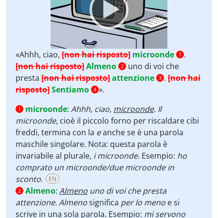
«Ahhh, ciao,
[non hai risposto]
microonde
.
1
[non hai risposto]
Almeno
uno di voi che
2
presta
[non hai risposto]
attenzione
.
[non hai
3
risposto]
Sentiamo
».
4
microonde
:
Ahhh, ciao,
microonde
. Il
1
microonde
, cioè il piccolo forno per riscaldare cibi
freddi,
termina con la
e
anche se è una parola
maschile singolare. Nota: questa parola è
invariabile al plurale,
i microonde
. Esempio:
ho
comprato un microonde/due microonde in
sconto.
EN
Almeno
:
Almeno
uno di voi che presta
2
attenzione. Almeno
significa
per lo meno
e si
scrive in una sola parola. Esempio:
mi servono