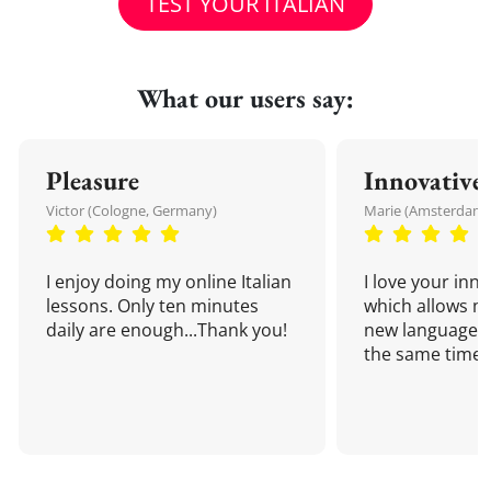
TEST YOUR ITALIAN
What our users say:
Pleasure
Innovative
Victor (Cologne, Germany)
Marie (Amsterdam,
I enjoy doing my online Italian
I love your inn
lessons. Only ten minutes
which allows me
daily are enough...Thank you!
new language a
the same time!