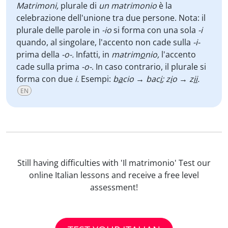
Matrimoni,
plurale di
un matrimonio
è la
celebrazione dell'unione tra due persone. Nota: il
plurale delle parole in
-io
si forma con una sola
-i
quando, al singolare, l'accento non cade sulla
-i-
prima della
-o-.
Infatti, in
matrim
o
nio,
l'accento
cade sulla prima
-o-
. In caso contrario, il plurale si
forma con due
i.
Esempi:
b
a
cio → bac
i
; z
i
o → z
ii
.
EN
Still having difficulties with 'Il matrimonio' Test our
online Italian lessons and receive a free level
assessment!