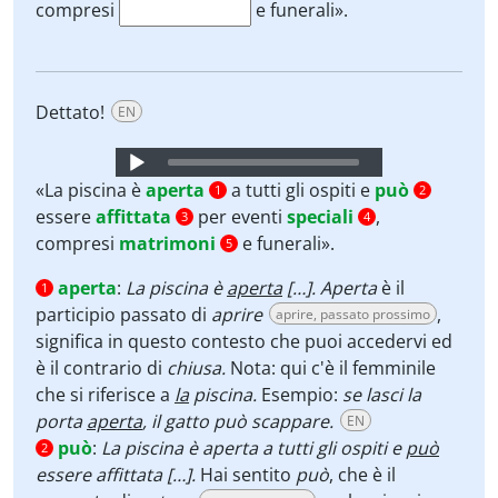
compresi
e funerali».
Dettato!
EN
Audio
Player
«La piscina è
aperta
a tutti gli ospiti e
può
1
2
essere
affittata
per eventi
speciali
,
3
4
compresi
matrimoni
e funerali».
5
aperta
:
La piscina è
aperta
[…]. Aperta
è il
1
participio passato di
aprire
,
aprire, passato prossimo
significa in questo contesto che puoi accedervi ed
è il contrario di
chiusa.
Nota: qui c'è il femminile
che si riferisce a
la
piscina.
Esempio:
se lasci la
porta
aperta
, il gatto può scappare.
EN
può
:
La piscina è aperta a tutti gli ospiti e
può
2
essere affittata […].
Hai sentito
può
, che è il