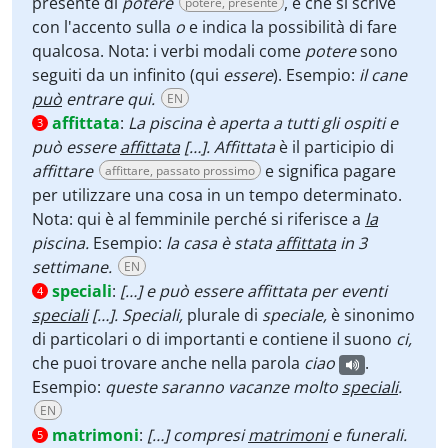
presente di
potere
, e che si scrive
potere, presente
con l'accento sulla
o
e indica la possibilità di fare
qualcosa. Nota: i verbi modali come
potere
sono
seguiti da un infinito (qui
essere
). Esempio:
il cane
può
entrare qui.
EN
affittata
:
La piscina è aperta a tutti gli ospiti e
3
può essere
affittata
[…]. Affittata
è il participio di
affittare
e significa pagare
affittare, passato prossimo
per utilizzare una cosa in un tempo determinato.
Nota: qui è al femminile perché si riferisce a
la
piscina.
Esempio:
la casa è stata
affittata
in 3
settimane.
EN
speciali
:
[…] e può essere affittata per eventi
4
speciali
[…]. Speciali,
plurale di
speciale,
è sinonimo
di particolari o di importanti e contiene il suono
ci,
che puoi trovare anche nella parola
ciao
.
Esempio:
queste saranno vacanze molto
speciali
.
EN
matrimoni
:
[…] compresi
matrimoni
e funerali.
5