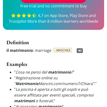
Free trial and no commitment to buy
4,7 on App Store, Play Store and
Trustpilot More than 8 million learners worldwide
Definition
il matrimonio
:
marriage
MASCHILE
Examples
"
Cosa ne pensi del
matrimonio
?
"
"
Registrazione online su
“
Matrimonio
Mancini.com/numero7/Chiara”.
"
"
La piscina è aperta a tutti gli ospiti e può
essere affittata per eventi speciali, compresi
matrimoni
e funerali.
"
"
Al prossimo
matrimonio
!
"