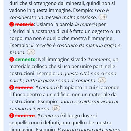
duri che si ottengono dai minerali, quindi non si
vedono in questa immagine. Esempio:
l'oro è
considerato un metallo molto prezioso.
EN
materia
:
Usiamo la parola
la materia
per
2
riferirci alla sostanza di cui è fatto un oggetto o un
corpo, ma non è quello che mostra l'immagine.
Esempio
: il cervello è costituito da materia grigia e
bianca.
EN
cemento
:
Nell'immagine si vede
il cemento
, un
3
materiale colloso che si usa per unire parti nelle
costruzioni. Esempio:
in questa città non ci sono
parchi, tutte le piazze sono di cemento.
EN
camino
:
Il camino
è l'impianto in cui si accende
3
il fuoco dentro a un edificio, non un materiale da
costruzione. Esempio:
adoro riscaldarmi vicino al
camino in inverno.
EN
cimitero
:
Il cimitero
è il luogo dove si
3
seppelliscono i defunti, non quello che mostra
l'immagine. Esempio:
Pavarotti riposa nel cimitero