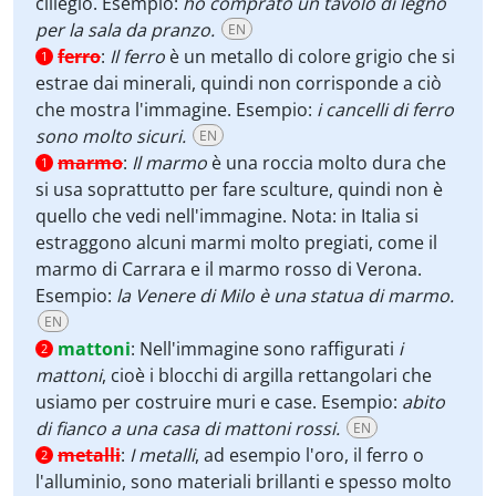
ciliegio. Esempio:
ho comprato un tavolo di legno
per la sala da pranzo.
EN
ferro
:
Il ferro
è un metallo di colore grigio che si
1
estrae dai minerali, quindi non corrisponde a ciò
che mostra l'immagine. Esempio:
i cancelli di ferro
sono molto sicuri.
EN
marmo
:
Il marmo
è una roccia molto dura che
1
si usa soprattutto per fare sculture, quindi non è
quello che vedi nell'immagine. Nota: in Italia si
estraggono alcuni marmi molto pregiati, come il
marmo di Carrara e il marmo rosso di Verona.
Esempio:
la Venere di Milo è una statua di marmo.
EN
mattoni
:
Nell'immagine sono raffigurati
i
2
mattoni
, cioè i blocchi di argilla rettangolari che
usiamo per costruire muri e case. Esempio:
abito
di fianco a una casa di mattoni rossi.
EN
metalli
:
I metalli
, ad esempio l'oro, il ferro o
2
l'alluminio, sono materiali brillanti e spesso molto