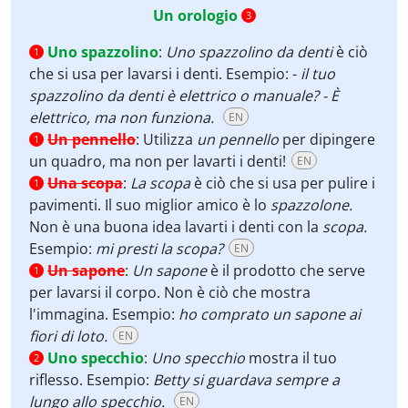
Un orologio
3
Uno spazzolino
:
Uno spazzolino da denti
è ciò
1
che si usa per lavarsi i denti. Esempio: -
il tuo
spazzolino da denti è elettrico o manuale? - È
elettrico, ma non funziona.
EN
Un pennello
:
Utilizza
un
pennello
per dipingere
1
un quadro, ma non per lavarti i denti!
EN
Una scopa
:
La
scopa
è ciò che si usa per pulire i
1
pavimenti. Il suo miglior amico è lo
spazzolone.
Non è una buona idea lavarti i denti con la
scopa.
Esempio:
mi presti la scopa?
EN
Un sapone
:
Un
sapone
è il prodotto che serve
1
per lavarsi il corpo. Non è ciò che mostra
l'immagina. Esempio:
ho comprato un sapone ai
fiori di loto.
EN
Uno specchio
:
Uno specchio
mostra il tuo
2
riflesso. Esempio:
Betty si guardava sempre a
lungo allo specchio.
EN