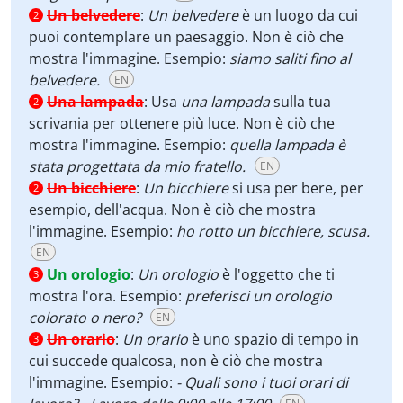
Un belvedere
:
Un belvedere
è un luogo da cui
2
puoi contemplare un paesaggio. Non è ciò che
mostra l'immagine. Esempio:
siamo saliti fino al
belvedere.
EN
Una lampada
:
Usa
una
lampada
sulla tua
2
scrivania per ottenere più luce. Non è ciò che
mostra l'immagine. Esempio:
quella lampada è
stata progettata da mio fratello.
EN
Un bicchiere
:
Un bicchiere
si usa per bere, per
2
esempio, dell'acqua. Non è ciò che mostra
l'immagine. Esempio:
ho rotto un bicchiere, scusa.
EN
Un orologio
:
Un orologio
è l'oggetto che ti
3
mostra l'ora. Esempio:
preferisci un orologio
colorato o nero?
EN
Un orario
:
Un orario
è uno spazio di tempo in
3
cui succede qualcosa, non è ciò che mostra
l'immagine. Esempio:
- Quali sono i tuoi orari di