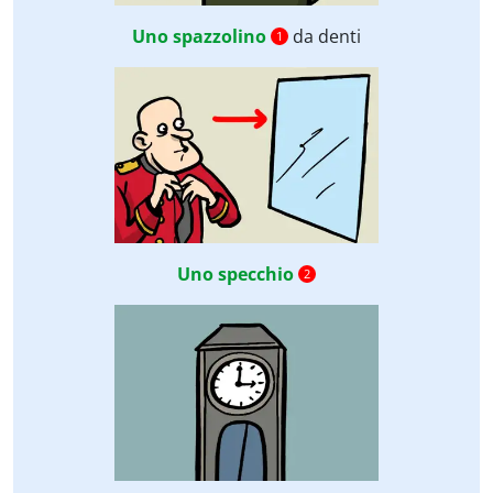
Uno spazzolino
da denti
1
Uno specchio
2