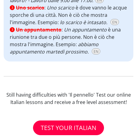
lavoro? - Lavoro dalle 9:00 alle 17:00.
EN
Uno scarico
:
Uno scarico
è dove vanno le acque
3
sporche di una città. Non è ciò che mostra
l'immagine. Esempio:
lo scarico è intasato.
EN
Un appuntamento
:
Un appuntamento
è una
3
riunione tra due o più persone. Non è ciò che
mostra l'immagine. Esempio:
abbiamo
appuntamento martedì prossimo.
EN
Still having difficulties with 'Il pennello' Test our online
Italian lessons and receive a free level assessment!
TEST YOUR ITALIAN