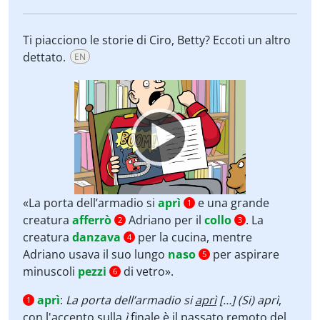
Ti piacciono le storie di Ciro, Betty? Eccoti un altro
dettato.
EN
Video
Player
«La porta dell’armadio si
aprì
e una grande
1
creatura
afferrò
Adriano per il
collo
. La
2
3
creatura
danzava
per la cucina, mentre
4
Adriano usava il suo lungo
naso
per aspirare
5
minuscoli
pezzi
di vetro».
6
aprì
:
La porta dell’armadio si
aprì
[…] (Si) aprì
,
1
con l'accento sulla
ì
finale è il passato remoto del