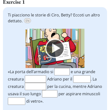
Exercise 1
Ti piacciono le storie di Ciro, Betty? Eccoti un altro
dettato.
EN
Video
Player
«La porta dell’armadio si
e una grande
creatura
Adriano per il
. La
creatura
per la cucina, mentre Adriano
usava il suo lungo
per aspirare minuscoli
di vetro».