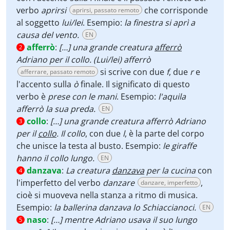
verbo
aprirsi
che corrisponde
aprirsi, passato remoto
al soggetto
lui/lei
. Esempio:
la finestra si aprì a
causa del vento.
EN
afferrò
:
[…] una grande creatura
afferrò
2
Adriano per il collo. (Lui/lei) afferrò
si scrive con due
f
, due
r
e
afferrare, passato remoto
l'accento sulla
ò
finale. Il significato di questo
verbo è
prese con le mani
. Esempio:
l'aquila
afferrò la sua preda.
EN
collo
:
[…] una grande creatura afferrò Adriano
3
per il
collo
. Il collo
, con due
l
, è la parte del corpo
che unisce la testa al busto. Esempio:
le giraffe
hanno il collo lungo.
EN
danzava
:
La creatura
danzava
per la cucina
con
4
l'imperfetto del verbo
danzare
,
danzare, imperfetto
cioè si muoveva nella stanza a ritmo di musica.
Esempio:
la ballerina danzava lo Schiaccianoci.
EN
naso
:
[…] mentre Adriano usava il suo lungo
5