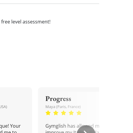
 a free level assessment!
Progress
USA)
Maya (Paris, France)
que! Your
Gymglish has allowed me to
d me to
improve my Italian. A daily