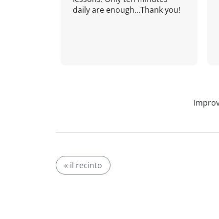
daily are enough...Thank you!
Improv
« il recinto