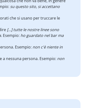
 qualcosa che non va bene, in genere
empio:
su questo sito, si accettano
lorati che si usano per truccare le
dire
[…] tutte le nostre linee sono
a.
Esempio:
ho guardato nel bar ma
 persona. Esempio:
non c'è niente in
ire a nessuna persona. Esempio:
non