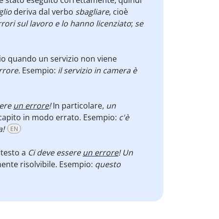
 è stato eseguito correttamente, quindi
lio
deriva dal verbo
sbagliare
, cioè
rrori sul lavoro e lo hanno licenziato
;
se
io quando un servizio non viene
rrore.
Esempio:
il servizio in camera è
sere
un errore
!
In particolare,
un
, capito in modo errato. Esempio:
c'è
a!
EN
testo a
Ci deve essere
un errore
! Un
mente risolvibile. Esempio:
questo