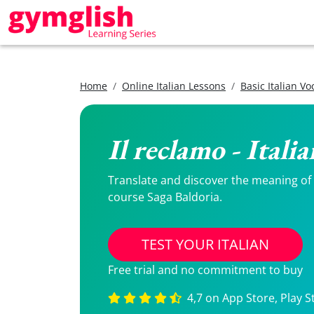
Home
Online Italian Lessons
Basic Italian V
Il reclamo - Itali
Translate and discover the meaning of Il
course Saga Baldoria.
TEST YOUR ITALIAN
Free trial and no commitment to buy
4,7 on App Store, Play S