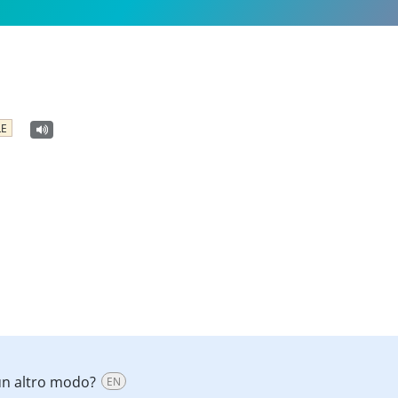
LE
un altro modo?
EN