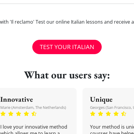
s with 'Il reclamo' Test our online Italian lessons and receive
TEST YOUR ITALIAN
What our users say:
Innovative
Unique
Marie (Amsterdam, The Netherlands)
Georges (San Francisco, 
I love your innovative method
Your method is uni
which allows me to learn a
courses have helpe