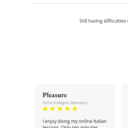
Still having difficultie
Pleasure
Victor (Cologne, Germany)
I enjoy doing my online Italian
lessons. Only ten minutes