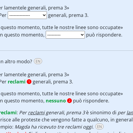
r lamentele generali, prema 3»
Per
generali, prema 3.
 questo momento, tutte le nostre linee sono occupate»
In questo momento,
può rispondere.
un altro modo?
EN
r lamentele generali, prema 3»
Per
reclami
generali, prema 3.
1
 questo momento, tutte le nostre linee sono occupate»
In questo momento,
nessuno
può rispondere.
2
reclami
:
Per
reclami
generali, prema 3
è sinonimo di
per
la
erisce alle proteste che vengono fatte a qualcuno, in generale
empio:
Magda ha ricevuto tre reclami oggi.
EN