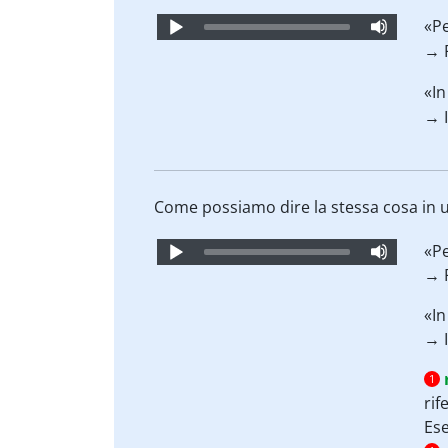
Audio
«Pe
Player
→ 
«In
→ 
Come possiamo dire la stessa cosa in 
Audio
«Pe
Player
→ 
«In
→ 
1
rif
Es