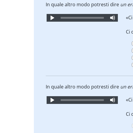
In quale altro modo potresti dire
un er
Audio
«Ci
Player
Ci 
In quale altro modo potresti dire
un er
Audio
«Ci
Player
Ci 