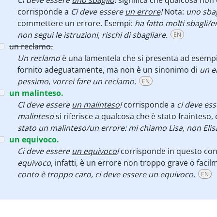
Ci deve essere
uno sbaglio
!
significa che qualcosa non
corrisponde a
Ci deve essere
un errore
!
Nota:
uno sbag
commettere un errore. Esempi:
ha fatto molti sbagli/e
non segui le istruzioni, rischi di sbagliare.
EN
un reclamo.
Un reclamo
è una lamentela che si presenta ad esemp
fornito adeguatamente, ma non è un sinonimo di
un e
pessimo, vorrei fare un reclamo.
EN
un malinteso.
Ci deve essere
un malinteso
!
corrisponde a
ci deve es
malinteso
si riferisce a qualcosa che è stato frainteso
stato un malinteso/un errore: mi chiamo Lisa, non Elis
un equivoco.
Ci deve essere
un equivoco
!
corrisponde in questo con
equivoco
, infatti, è un errore non troppo grave o facil
conto è troppo caro, ci deve essere un equivoco.
EN