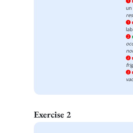
1
un 
res
1
lab
2
oc
non
2
fri
2
vad
Exercise 2