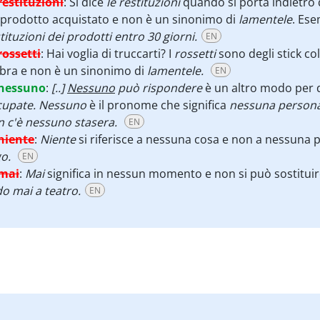
restituzioni
:
Si dice
le restituzioni
quando si porta indietro
prodotto acquistato e non è un sinonimo di
lamentele
. Es
tituzioni dei prodotti entro 30 giorni.
EN
rossetti
:
Hai voglia di truccarti? I
rossetti
sono degli stick co
bra e non è un sinonimo di
lamentele.
EN
nessuno
:
[..]
Nessuno
può rispondere
è un altro modo per 
cupate. Nessuno
è il pronome che significa
nessuna person
 c'è nessuno stasera.
EN
niente
:
Niente
si riferisce a nessuna cosa e non a nessuna
go.
EN
mai
:
Mai
significa in nessun momento e non si può sostitu
o mai a teatro.
EN