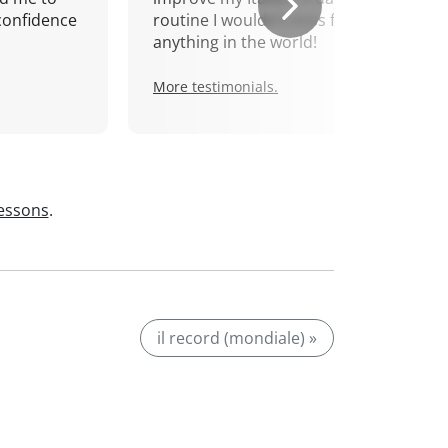
confidence
routine I wouldn't miss for
anything in the world!
More testimonials.
lessons
.
il record (mondiale) »