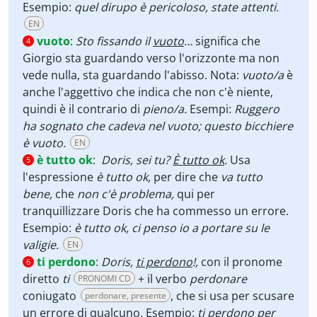
Esempio:
quel dirupo è pericoloso, state attenti.
EN
vuoto
:
Sto fissando il
vuoto
…
significa che
4
Giorgio sta guardando verso l'orizzonte ma non
vede nulla, sta guardando l'abisso. Nota:
vuoto/a
è
anche l'aggettivo che indica che non c'è niente,
quindi è il contrario di
pieno/a.
Esempi:
Ruggero
ha sognato che cadeva nel vuoto; questo bicchiere
è vuoto.
EN
è tutto ok
:
Doris, sei tu?
È tutto ok
.
Usa
5
l'espressione
è tutto ok,
per dire che
va tutto
bene,
che
non c'è problema,
qui
per
tranquillizzare Doris che ha commesso un errore.
Esempio:
è tutto ok, ci penso io a portare su le
valigie.
EN
ti perdono
:
Doris,
ti perdono
!,
con il pronome
6
diretto
ti
+ il verbo
perdonare
PRONOMI CD
coniugato
, che si usa per scusare
perdonare, presente
un errore di qualcuno. Esempio:
ti perdono per