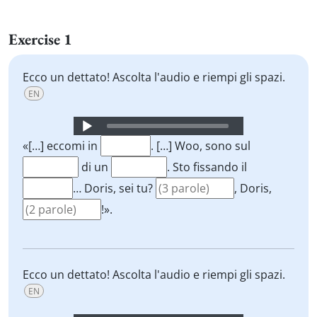
Exercise 1
Ecco un dettato! Ascolta l'audio e riempi gli spazi.
EN
Audio
Player
«[…] eccomi in
. […] Woo, sono sul
di un
. Sto fissando il
… Doris, sei tu?
, Doris,
!».
Ecco un dettato! Ascolta l'audio e riempi gli spazi.
EN