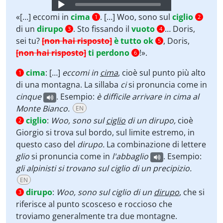
Audio
Player
«[…] eccomi in
cima
. […] Woo, sono sul
ciglio
1
2
di un
dirupo
. Sto fissando il
vuoto
… Doris,
3
4
sei tu?
[non hai risposto]
è tutto ok
, Doris,
5
[non hai risposto]
ti perdono
!».
6
cima
:
[…]
eccomi in
cima
, cioè sul punto più alto
1
di una montagna. La sillaba
ci
si pronuncia
come in
cinque
. Esempio:
è difficile arrivare in cima al
Monte Bianco.
EN
ciglio
:
Woo, sono sul
ciglio
di un dirupo,
cioè
2
Giorgio si trova sul bordo, sul limite estremo, in
questo caso del
dirupo.
La combinazione di lettere
glio
si pronuncia come in
l'abbaglio
. Esempio:
gli alpinisti si trovano sul ciglio di un precipizio.
EN
dirupo
:
Woo, sono sul ciglio di un
dirupo
, che si
3
riferisce al punto scosceso e roccioso che
troviamo generalmente tra due montagne.