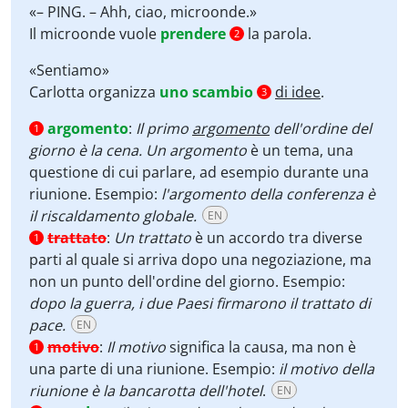
«– PING. – Ahh, ciao, microonde.»
Il microonde vuole
prendere
la parola.
2
«Sentiamo»
Carlotta organizza
uno scambio
di idee
.
3
argomento
:
Il primo
argomento
dell'ordine del
1
giorno è la cena. Un argomento
è un tema, una
questione di cui parlare, ad esempio durante una
riunione. Esempio:
l'argomento della conferenza è
il riscaldamento globale.
EN
trattato
:
Un trattato
è un accordo tra diverse
1
parti al quale si arriva dopo una negoziazione, ma
non un punto dell'ordine del giorno. Esempio:
dopo la guerra, i due Paesi firmarono il trattato di
pace.
EN
motivo
:
Il motivo
significa la causa, ma non è
1
una parte di una riunione. Esempio:
il motivo della
riunione è la bancarotta dell'hotel
.
EN