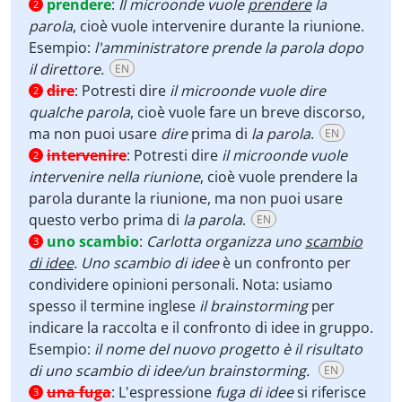
prendere
:
Il microonde vuole
prendere
la
2
parola
, cioè vuole intervenire durante la riunione.
Esempio:
l'amministratore prende la parola dopo
il direttore.
EN
dire
:
Potresti dire
il microonde vuole dire
2
qualche parola
, cioè vuole fare un breve discorso,
ma non puoi usare
dire
prima di
la parola
.
EN
intervenire
:
Potresti dire
il microonde vuole
2
intervenire nella riunione
, cioè vuole prendere la
parola durante la riunione, ma non puoi usare
questo verbo prima di
la parola
.
EN
uno scambio
:
Carlotta organizza uno
scambio
3
di idee
. Uno scambio di idee
è un confronto per
condividere opinioni personali. Nota: usiamo
spesso il termine inglese
il
brainstorming
per
indicare la raccolta e il confronto di idee in gruppo.
Esempio:
il nome del nuovo progetto è il risultato
di uno scambio di idee/un brainstorming.
EN
una fuga
:
L'espressione
fuga di idee
si riferisce
3