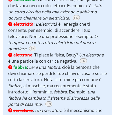
che lavora nei circuiti elettrici. Esempio:
c'è stato
un corto circuito nella mia azienda e abbiamo
dovuto chiamare un elettricista.
EN
elettricità
:
L'elettricità
è l'energia che ti
2
consente, per esempio, di accendere il tuo
televisore. Non è una professione. Esempio:
la
tempesta ha interrotto l'elettricità nel nostro
quartiere.
EN
elettrone
:
Ti piace la fisica, Betty?
Un elettrone
2
è una particella con carica negativa.
EN
fabbra
:
Lei è una fabbra,
cioè la persona che
3
devi chiamare se perdi le tue chiavi di casa o se si è
rotta la serratura. Nota: il termine più comune è
fabbro,
al maschile, ma recentemente è stato
introdotto il femminile,
fabbra.
Esempio:
una
fabbra ha cambiato il sistema di sicurezza della
porta di casa mia.
EN
serratura
:
Una serratura
è il meccanismo che
3