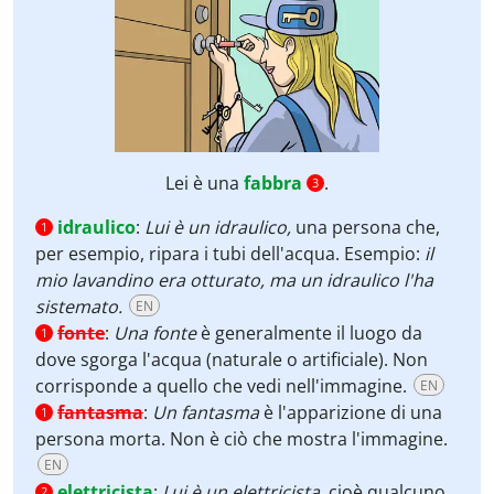
Lei è una
fabbra
.
3
idraulico
:
Lui è un idraulico,
una persona che,
1
per esempio, ripara i tubi dell'acqua. Esempio:
il
mio lavandino era otturato, ma un idraulico l'ha
sistemato.
EN
fonte
:
Una fonte
è generalmente il luogo da
1
dove sgorga l'acqua (naturale o artificiale). Non
corrisponde a quello che vedi nell'immagine.
EN
fantasma
:
Un fantasma
è l'apparizione di una
1
persona morta. Non è ciò che mostra l'immagine.
EN
elettricista
:
Lui è un elettricista
,
cioè qualcuno
2