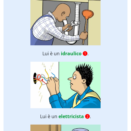
Lui è un
idraulico
.
1
Lui è un
elettricista
.
2