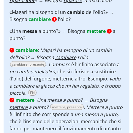
riparazione
? → Bisogna
riparare
la macchina?
«Magari ha bisogno di un
cambio
dell'olio?» →
Bisogna
cambiare
l'olio?
1
«Una
messa
a punto?» → Bisogna
mettere
a
2
punto?
cambiare
:
Magari ha bisogno di un cambio
1
dell'olio? → Bisogna
cambiare
l'olio
.
Cambiare
è l'infinito associato a
cambiare, presente
un cambio (dell'olio),
che si riferisce a sostituire
(l'olio) del furgone, metterne altro. Esempio:
vado
a cambiare la giacca che mi hai regalato, è troppo
piccola.
EN
mettere
:
Una messa a punto? → Bisogna
2
mettere
a punto?
.
Mettere a punto
mettere, presente
è l'infinito che corrisponde a
una messa a punto,
che è l'insieme delle operazioni meccaniche che si
fanno per mantenere il funzionamento di un'auto.