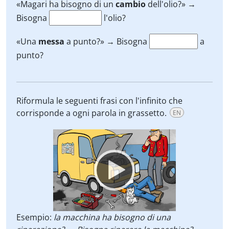
«Magari ha bisogno di un
cambio
dell'olio?» →
Bisogna
l'olio?
«Una
messa
a punto?» → Bisogna
a
punto?
Riformula le seguenti frasi con l'infinito che
corrisponde a ogni parola in grassetto.
EN
Video
Player
Esempio:
la macchina ha bisogno di una