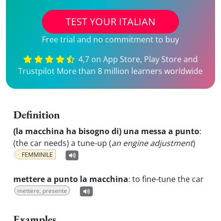
TEST YOUR ITALIAN
Free trial and no commitment to buy
4,7 on App Store, Play Store and
Trustpilot More than 8 million learners worldwide
Definition
(la macchina ha bisogno di) una messa a punto
:
(the car needs) a tune-up (
an engine adjustment
)
FEMMINILE
mettere a punto la macchina
:
to fine-tune the car
mettere, presente
Examples