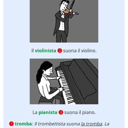
Il
violinista
suona il violino.
2
La
pianista
suona il piano.
3
tromba
:
Il trombettista suona
la tromba
.
La
1