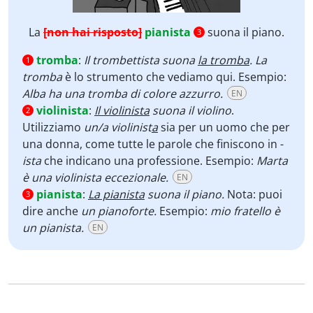
La
[non hai risposto]
pianista
suona il piano.
3
tromba
:
Il trombettista suona
la tromba
.
La
1
tromba
è lo strumento che vediamo qui. Esempio:
Alba ha una tromba di colore azzurro.
EN
violinista
:
Il violinista
suona il violino
.
2
Utilizziamo
un/a violinist
a
sia per un uomo che per
una donna, come tutte le parole che finiscono in -
ista
che indicano una professione. Esempio:
Marta
è una violinista eccezionale.
EN
pianista
:
La pianista
suona il piano.
Nota: puoi
3
dire anche
un pianoforte.
Esempio:
mio fratello è
un pianista.
EN