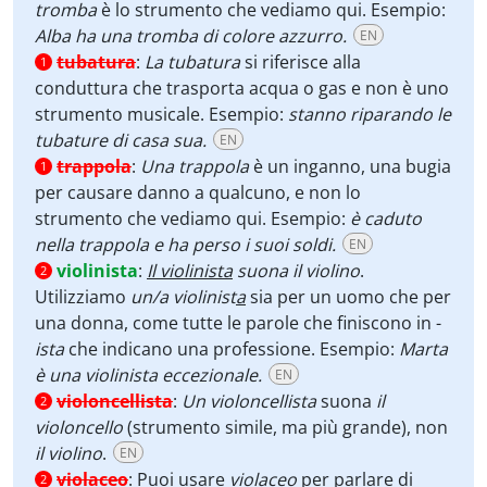
tromba
è lo strumento che vediamo qui. Esempio:
Alba ha una tromba di colore azzurro.
EN
tubatura
:
La tubatura
si riferisce alla
1
conduttura che trasporta acqua o gas e non è uno
strumento musicale. Esempio:
stanno riparando le
tubature di casa sua.
EN
trappola
:
Una trappola
è un inganno, una bugia
1
per causare danno a qualcuno, e non lo
strumento che vediamo qui. Esempio:
è caduto
nella trappola e ha perso i suoi soldi.
EN
violinista
:
Il violinista
suona il violino
.
2
Utilizziamo
un/a violinist
a
sia per un uomo che per
una donna, come tutte le parole che finiscono in -
ista
che indicano una professione. Esempio:
Marta
è una violinista eccezionale.
EN
violoncellista
:
Un violoncellista
suona
il
2
violoncello
(strumento simile, ma più grande), non
il violino
.
EN
violaceo
:
Puoi usare
violaceo
per parlare di
2