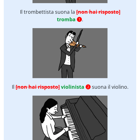
Il trombettista suona la
[non hai risposto]
tromba
.
1
Il
[non hai risposto]
violinista
suona il violino.
2