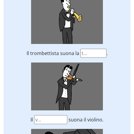
Il trombettista suona la
.
Il
suona il violino.