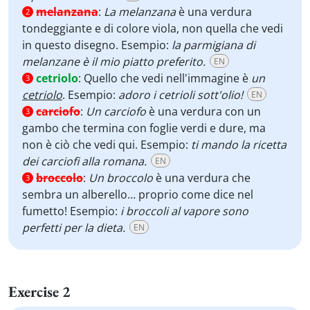
melanzana
:
La melanzana
è una verdura
2
tondeggiante e di colore viola, non quella che vedi
in questo disegno. Esempio:
la parmigiana di
melanzane è il mio piatto preferito.
EN
cetriolo
:
Quello che vedi nell'immagine è
un
3
cetriolo
. Esempio:
adoro i cetrioli sott'olio!
EN
carciofo
:
Un carciofo
è una verdura con un
3
gambo che termina con foglie verdi e dure, ma
non è ciò che vedi qui. Esempio:
ti mando la ricetta
dei carciofi alla romana.
EN
broccolo
:
Un broccolo
è una verdura che
3
sembra un alberello… proprio come dice nel
fumetto! Esempio:
i broccoli al vapore sono
perfetti per la dieta.
EN
Exercise 2