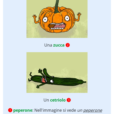
Una
zucca
2
Un
cetriolo
3
peperone
:
Nell'immagine si vede
un
peperone
1