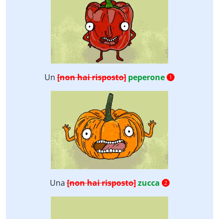
Un
[non hai risposto]
peperone
1
Una
[non hai risposto]
zucca
2