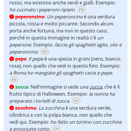
rosso, ma esistono anche verdi e gialli. Esempio:
ho cucinato i peperoni ripieni.
EN
peperoncino
:
Un peperoncino
è una verdura
1
piccola, rossa e molto piccante. Secondo alcuni
porta anche fortuna, ma non in questo caso,
perché in questa immagine in realtà c'è
un
peperone
. Esempio:
faccio gli spaghetti aglio, olio e
peperoncino.
EN
pepe
:
Il pepe
è una spezia in grani (nero, bianco,
1
rosa), non quello che vedi in questa foto. Esempio:
a Roma ho mangiato gli spaghetti cacio e pepe.
EN
zucca
:
Nell'immagine si vede
una
zucca
, che è il
2
frutto tipico di Halloween. Esempio:
la nonna ha
preparato i tortelli di zucca.
EN
zucchina
:
La zucchina
è una verdura verde,
2
cilindrica e con la polpa bianca, non quello che
vedi qui. Esempio:
ho fatto un tortino con zucchine
e prosciutto cotto.
EN