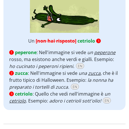
Un
[non hai risposto]
cetriolo
3
peperone
:
Nell'immagine si vede
un
peperone
1
rosso, ma esistono anche verdi e gialli. Esempio:
ho cucinato i peperoni ripieni.
EN
zucca
:
Nell'immagine si vede
una
zucca
, che è il
2
frutto tipico di Halloween. Esempio:
la nonna ha
preparato i tortelli di zucca.
EN
cetriolo
:
Quello che vedi nell'immagine è
un
3
cetriolo
. Esempio:
adoro i cetrioli sott'olio!
EN