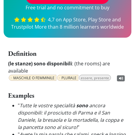
Free trial and no commitment to buy
4,7 on App Store, Play Store and
Trustpilot More than 8 million learners worldwide
Definition
(le stanze) sono disponibili
:
(the rooms) are
available
MASCHILE O FEMMINILE
PLURALE
essere, presente
Examples
"
Tutte le vostre specialità
sono
ancora
disponibili: il prosciutto di Parma e il San
Daniele, la bresaola e la mortadella, la coppa e
la pancetta sono al sicuro!
"
"
Avete la mia parola che salami, speck e lonzino