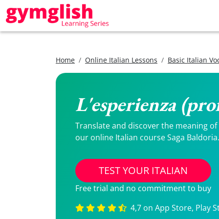
Home
Online Italian Lessons
Basic Italian V
L'esperienza (prof
Translate and discover the meaning of L
our online Italian course Saga Baldoria
TEST YOUR ITALIAN
Free trial and no commitment to buy
4,7 on App Store, Play S