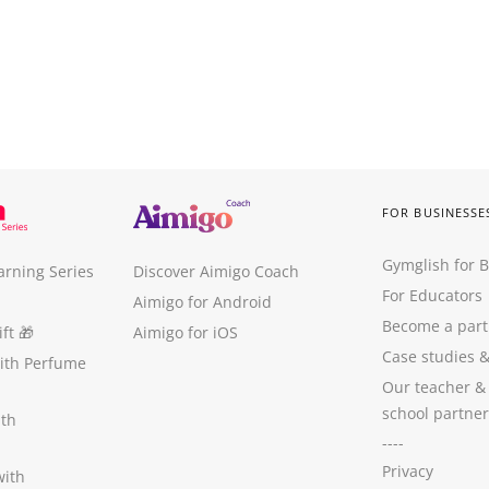
FOR BUSINESSE
Gymglish for 
arning Series
Discover Aimigo Coach
For Educators
Aimigo for Android
Become a part
ft
🎁
Aimigo for iOS
Case studies
with Perfume
Our teacher &
school partner
ith
----
Privacy
with