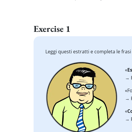
Exercise 1
Leggi questi estratti e completa le fras
«
E
→ 
«Fo
→ 
«
C
→ 