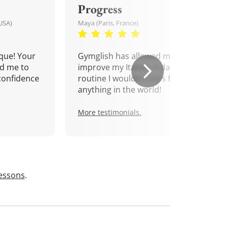
Progress
USA)
Maya (Paris, France)
que! Your
Gymglish has allowed me to
d me to
improve my Italian. A daily
confidence
routine I wouldn't miss for
anything in the world!
More testimonials.
lessons
.