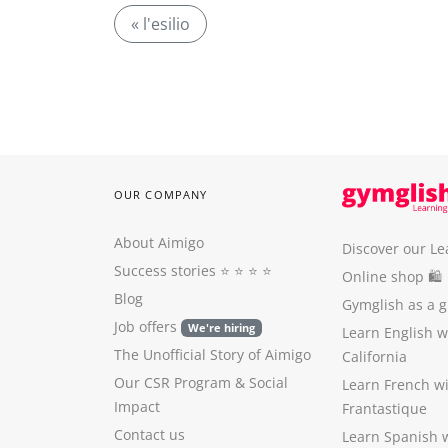
« l'esilio
OUR COMPANY
About Aimigo
Discover our Le
Success stories
⭐️ ⭐️ ⭐️ ⭐️
Online shop 🛍
Blog
Gymglish as a gi
Job offers
We're hiring
Learn English 
The Unofficial Story of Aimigo
California
Our CSR Program
&
Social
Learn French w
Impact
Frantastique
Contact us
Learn Spanish 