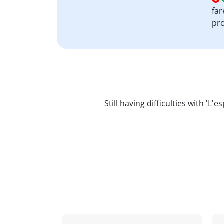
far
pro
Still having difficulties with 'L