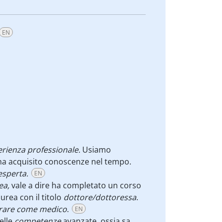
EN
rienza professionale.
Usiamo
 ha acquisito conoscenze nel tempo.
esperta.
EN
ea,
vale a dire ha completato un corso
aurea con il titolo
dottore/dottoressa
.
vorare come medico
.
EN
elle
competenze
avanzate, ossia sa