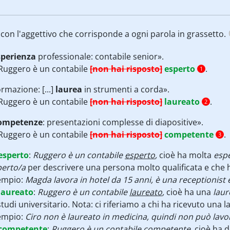
i con l'aggettivo che corrisponde a ogni parola in grassetto.
sperienza
professionale: contabile senior».
Ruggero è un contabile
[non hai risposto]
esperto
.
1
rmazione: [...]
laurea
in strumenti a corda».
Ruggero è un contabile
[non hai risposto]
laureato
.
2
ompetenze
: presentazioni complesse di diapositive».
Ruggero è un contabile
[non hai risposto]
competente
.
3
esperto
:
Ruggero è un contabile
esperto
,
cioè ha molta
espe
perto/a
per descrivere una persona molto qualificata e che
empio:
Magda lavora in hotel da 15 anni, è una receptionist 
laureato
:
Ruggero è un contabile
laureato
,
cioè ha una
laur
studi universitario. Nota: ci riferiamo a chi ha ricevuto una l
empio:
Ciro non è laureato in medicina, quindi non può la
competente
:
Ruggero è un contabile
competente
,
cioè ha d