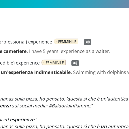
professional) experience
FEMMINILE
e cameriere.
I have 5 years' experience as a waiter.
redible) experience
FEMMINILE
a un'esperienza indimenticabile.
Swimming with dolphins w
nas sulla pizza, ho pensato: ‘questa sì che è un'autentica
ienza
sui social media: #Baldoriainfiamme.
"
ni ed
esperienze
.
"
nas sulla pizza, ho pensato: ‘questa sì che è
un
'autentica