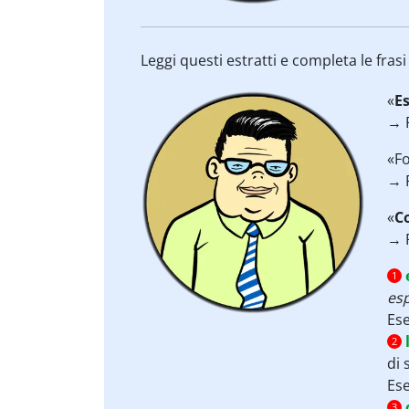
Leggi questi estratti e completa le fras
«
E
→ 
«Fo
→ 
«
C
→ 
1
es
Es
2
di 
Es
3