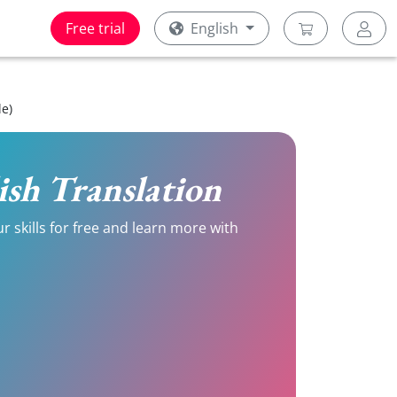
Free trial
English
le)
lish Translation
r skills for free and learn more with