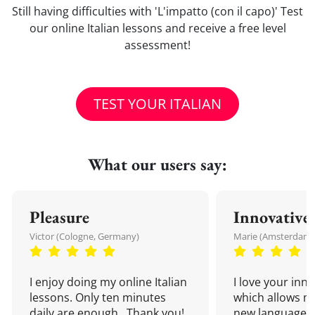
Still having difficulties with 'L'impatto (con il capo)' Test
our online Italian lessons and receive a free level
assessment!
TEST YOUR ITALIAN
What our users say:
Pleasure
Innovative
Victor (Cologne, Germany)
Marie (Amsterdam,
I enjoy doing my online Italian
I love your inn
lessons. Only ten minutes
which allows me
daily are enough...Thank you!
new language a