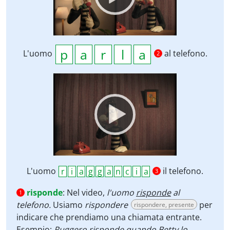
L'uomo
al telefono.
2
Video
Player
L'uomo
il telefono.
3
risponde
:
Nel video,
l'uomo
risponde
al
1
telefono.
Usiamo
rispondere
per
rispondere, presente
indicare che prendiamo una chiamata entrante.
Esempio:
Ruggero
risponde
quando Betty lo