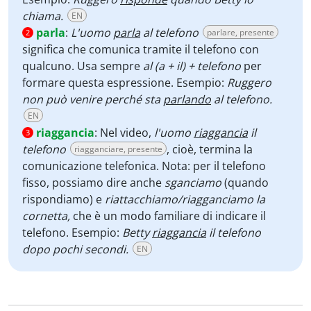
chiama.
EN
parla
:
L'uomo
parla
al telefono
parlare, presente
2
significa che comunica tramite il telefono con
qualcuno. Usa sempre
al (a + il) + telefono
per
formare questa espressione. Esempio:
Ruggero
non può venire perché sta
parlando
al telefono.
EN
riaggancia
:
Nel video,
l'uomo
riaggancia
il
3
telefono
, cioè, termina la
riagganciare, presente
comunicazione telefonica. Nota: per il telefono
fisso, possiamo dire anche
sganciamo
(quando
rispondiamo) e
riattacchiamo/riagganciamo la
cornetta,
che è un modo familiare di indicare il
telefono. Esempio:
Betty
riaggancia
il telefono
dopo pochi secondi.
EN