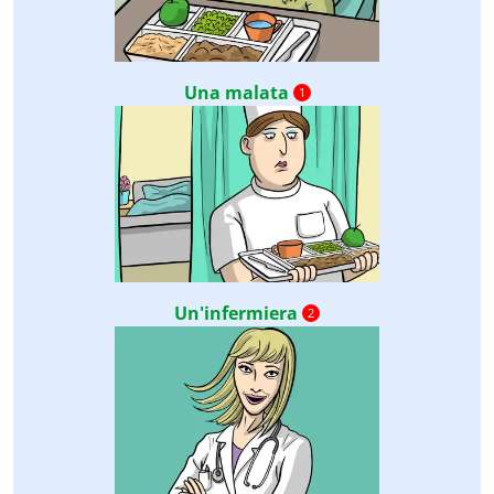
Una malata
1
Un'infermiera
2