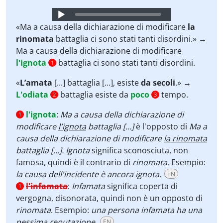
Audio
Player
«Ma a causa della dichiarazione di modificare
la
rinomata
battaglia ci sono stati tanti disordini.» →
Ma a causa della dichiarazione di modificare
l'ignota
battaglia ci sono stati tanti disordini.
1
«
L’amata
[...] battaglia [...], esiste
da secoli
.» →
L'odiata
battaglia esiste da
poco
tempo.
2
3
l'ignota
:
Ma a causa della dichiarazione di
1
modificare
l'ignota
battaglia […]
è l'opposto di
Ma a
causa della dichiarazione di modificare
la rinomata
battaglia […]. Ignota
significa sconosciuta, non
famosa, quindi è il contrario di
rinomata.
Esempio:
la causa dell'incidente è ancora ignota.
EN
l'infamata
:
Infamata
significa coperta di
1
vergogna, disonorata, quindi non è un opposto di
rinomata
. Esempio:
una persona infamata ha una
pessima reputazione.
EN