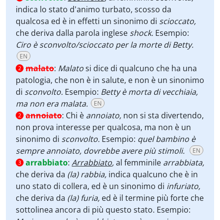
indica lo stato d'animo turbato, scosso da
qualcosa ed è in effetti un sinonimo di
scioccato,
che deriva dalla parola inglese
shock.
Esempio:
Ciro è sconvolto/scioccato per la morte di Betty.
EN
malato
:
Malato
si dice di qualcuno che ha una
2
patologia, che non è in salute, e non è un sinonimo
di
sconvolto.
Esempio:
Betty è morta di vecchiaia,
ma non era malata.
EN
annoiato
:
Chi è
annoiato,
non si sta divertendo,
2
non prova interesse per qualcosa, ma non è un
sinonimo di
sconvolto.
Esempio:
quel bambino è
sempre annoiato, dovrebbe avere più stimoli.
EN
arrabbiato
:
Arrabbiato
,
al femminile
arrabbiata,
3
che deriva da
(la) rabbia,
indica qualcuno che è in
uno stato di collera, ed è un sinonimo di
infuriato,
che deriva da
(la) furia,
ed è il termine più forte che
sottolinea ancora di più questo stato. Esempio: