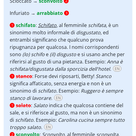
Scioccato →
sconvolto
2
Infuriato →
arrabbiato
3
schifato
:
Schifato
,
al femminile
schifata,
è un
1
sinonimo molto informale di
disgustato,
ed
entrambi significano che qualcuno prova
ripugnanza per qualcosa. I nomi corrispondenti
sono
(lo) schifo
e
(il) disgusto
e si usano anche per
riferirsi al gusto di una pietanza. Esempio:
Anna è
schifata/disgustata dalla sporcizia dell'hotel.
EN
stanco
:
Forse devi riposarti, Betty!
Stanco
1
significa affaticato, senza energia e non è un
sinonimo di
schifato.
Esempio:
Ruggero è sempre
stanco di lavorare.
EN
salato
:
Salato
indica che qualcosa contiene del
1
sale, e si riferisce al gusto, ma non è un sinonimo
di
schifato.
Esempio:
Carolina cucina sempre tutto
troppo salato.
EN
sconvolto
:
Sconvolto
,
al femminile
sconvolta,
2