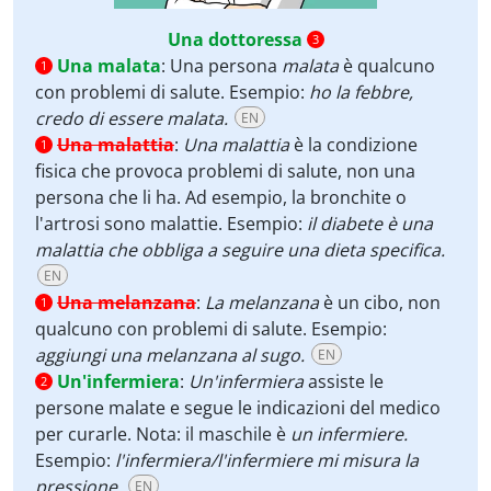
Una dottoressa
3
Una malata
:
Una persona
malata
è qualcuno
1
con problemi di salute. Esempio:
ho la febbre,
credo di essere malata.
EN
Una malattia
:
Una malattia
è la condizione
1
fisica che provoca problemi di salute, non una
persona che li ha. Ad esempio, la bronchite o
l'artrosi sono malattie. Esempio:
il diabete è una
malattia che obbliga a seguire una dieta specifica.
EN
Una melanzana
:
La melanzana
è un cibo, non
1
qualcuno con problemi di salute. Esempio:
aggiungi una melanzana al sugo.
EN
Un'infermiera
:
Un'infermiera
assiste le
2
persone malate e segue le indicazioni del medico
per curarle. Nota: il maschile è
un infermiere.
Esempio:
l'infermiera/l'infermiere mi misura la
pressione.
EN