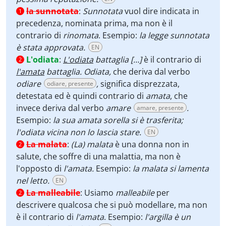
la sunnotata
:
Sunnotata
vuol dire indicata in
1
precedenza, nominata prima, ma non è il
contrario di
rinomata
. Esempio:
la legge sunnotata
è stata approvata.
EN
L'odiata
:
L'odiata
battaglia […]
è il contrario di
2
l'amata
battaglia. Odiata,
che deriva dal verbo
odiare
,
significa disprezzata,
odiare, presente
detestata ed è quindi contrario di
amata
, che
invece deriva dal verbo
amare
.
amare, presente
Esempio:
la sua amata sorella si è trasferita;
l'odiata vicina non lo lascia stare.
EN
La malata
:
(La) malata
è una donna non in
2
salute, che soffre di una malattia, ma non è
l'opposto di
l'amata.
Esempio:
la malata si lamenta
nel letto.
EN
La malleabile
:
Usiamo
malleabile
per
2
descrivere qualcosa che si può modellare, ma non
è il contrario di
l'amata
. Esempio:
l'argilla è un