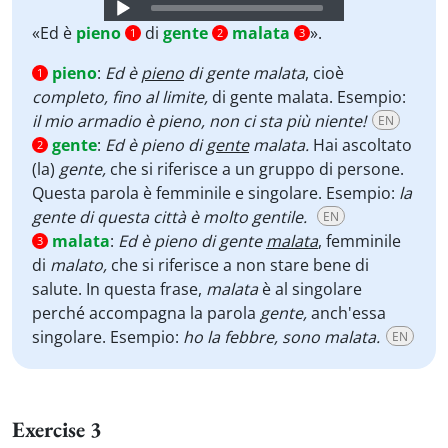
Audio
Player
«Ed è
pieno
di
gente
malata
».
1
2
3
pieno
:
Ed è
pieno
di gente malata
, cioè
1
completo, fino al limite,
di gente malata. Esempio:
il mio armadio è pieno, non ci sta più niente!
EN
gente
:
Ed è pieno
di
gente
malata.
Hai ascoltato
2
(la)
gente,
che
si riferisce a un gruppo di persone.
Questa parola è femminile e singolare. Esempio:
la
gente di questa città è molto gentile.
EN
malata
:
Ed è pieno
di gente
malata
, femminile
3
di
malato,
che si riferisce a non stare bene di
salute. In questa frase,
malata
è al singolare
perché accompagna la parola
gente,
anch'essa
singolare. Esempio:
ho la febbre, sono malata.
EN
Exercise 3