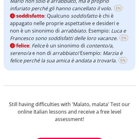
Mario non solo è arrabbiato, ma è proprio
infuriato perché gli hanno cancellato il volo.
EN
soddisfatto
:
Qualcuno
soddisfatto
è chi è
3
appagato nelle proprie aspettative e desideri e
non è un sinonimo di
arrabbiato.
Esempio:
Luca e
Francesco sono soddisfatti delle loro vacanze.
EN
felice
:
Felice
è un sinonimo di
contento/a,
3
sereno/a
e non di
arrabbiato!
Esempio:
Marzia è
felice perché la sua amica è andata a trovarla.
EN
Still having difficulties with 'Malato, malata' Test our
online Italian lessons and receive a free level
assessment!