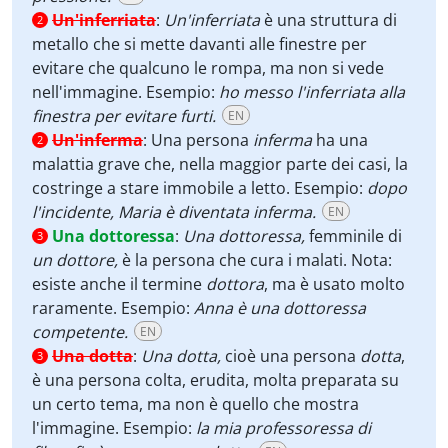
Un'inferriata
:
Un'inferriata
è una struttura di
2
metallo che si mette davanti alle finestre per
evitare che qualcuno le rompa, ma non si vede
nell'immagine. Esempio:
ho messo l'inferriata alla
finestra per evitare furti.
EN
Un'inferma
:
Una persona
inferma
ha una
2
malattia grave che, nella maggior parte dei casi, la
costringe a stare immobile a letto. Esempio:
dopo
l'incidente, Maria è diventata inferma.
EN
Una dottoressa
:
Una dottoressa,
femminile di
3
un dottore,
è la persona che cura i malati. Nota:
esiste anche il termine
dottora
, ma è usato molto
raramente.
Esempio:
Anna è una dottoressa
competente.
EN
Una dotta
:
Una dotta,
cioè una persona
dotta
,
3
è una persona colta, erudita, molta preparata su
un certo tema, ma non è quello che mostra
l'immagine. Esempio:
la mia professoressa di